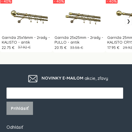
- 40%
- 40%
- 40%
Garniža 25x16mm - 2rady -
Garniža 25x25mm - 2rady -
Garniža 25mm
KALISTO - antik
PULLO - antik
KALISTO CRYS
22.75 €
37.92 €
20.15 €
33.58 €
17.95 €
29.9
NOVINKY E-MAILOM
akcie, zľavy
Prihlásiť
Odhlásiť