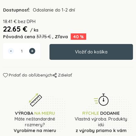
Dostupnosť:
Odoslanie do 1-2 dní
18.41
€
bez DPH
22.65
€
ks
Pôvodná cena
37.75
€
Zľava
40
%
Pridať do obľúbených
Zdielať
VÝROBA
NA MIERU
RÝCHLE
DODANIE
Máte neštandardné
Vlastná výroba. Produkty
rozmery?
idú
Vyrobíme na mieru
z výroby priamo k vám