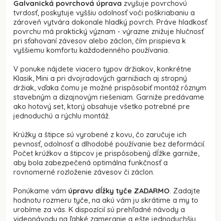
Galvanická povrchová úprava
zvyšuje povrchovú
tvrdosť, poskytuje vyššiu odolnosť voči poškriabaniu a
zároveň vytvára dokonale hladký povrch. Práve hladkosť
povrchu má praktický význam - výrazne znižuje hlučnosť
pri sťahovaní závesov alebo záclon, čím prispieva k
vyššiemu komfortu každodenného používania.
V ponuke nájdete viacero typov držiakov, konkrétne
Klasik, Mini a pri dvojradových garnižiach aj stropný
držiak, vďaka čomu je možné prispôsobiť montáž rôznym
stavebným a dizajnovým riešeniam. Garniže predávame
ako hotový set, ktorý obsahuje všetko potrebné pre
jednoduchú a rýchlu montáž.
Krúžky a štipce sú vyrobené z kovu, čo zaručuje ich
pevnosť, odolnosť a dlhodobé používanie bez deformácií.
Počet krúžkov a štipcov je prispôsobený dĺžke garniže,
aby bola zabezpečená optimálna funkčnosť a
rovnomerné rozloženie závesov či záclon.
Ponúkame vám
úpravu dĺžky tyče ZADARMO
. Zadajte
hodnotu rozmeru tyče, na akú vám ju skrátime a my to
urobíme za vás. K dispozícií sú prehľadné návody a
videonávody na ľahké zameranie a ešte jednoduchšiu