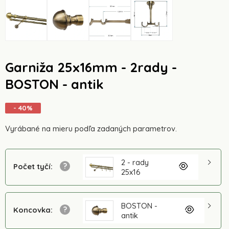
Garniža 25x16mm - 2rady -
BOSTON - antik
- 40%
Vyrábané na mieru podľa zadaných parametrov.
2 - rady
Počet tyčí
:
25x16
BOSTON -
Koncovka
:
antik