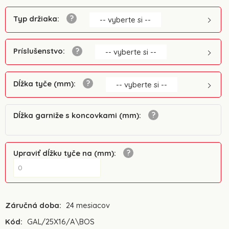
Typ držiaka
:
-- vyberte si --
Príslušenstvo
:
-- vyberte si --
Dĺžka tyče (mm)
:
-- vyberte si --
Dĺžka garniže s koncovkami (mm)
:
Upraviť dĺžku tyče na (mm)
:
Záručná doba:
24 mesiacov
Kód:
GAL/25X16/A\BOS