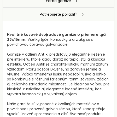
Farba garniže
Potrebujete poradiť?
Kvalitné kovové dvojradové garniže o priemere tyčí
25x16mm.
Všetky tyče, koncovky a držiaky sú s
povrchovou úpravou galvanizácie.
Garniže v odtieni
Antik
, predstavujú elegantné riešenie
pre interiéry, ktoré kladú dôraz na teplo, štýl a klasickú
estetiku. Odtieň Antik je charakteristický matným zlatým
vzhľadom, ktorý pôsobí luxusne, no zároveň jemne a
vkusne. Vďaka tlmenému lesku nepôsobí rušivo a ľahko
sa kombinuje s rôznymi farebnými tónmi závesov, záclon
aj celkovho zariadenia miestnosti. Je ideálnou voľbou pre
klasické, rustikálne aj elegantne ladené interiéry, kde
vytvára harmonický a vyvážený dojem.
Naše garniže sú vyrobené z kvalitných materiálov a
povrchovo upravené galvanizáciou, ktorá zabezpečuje
vysokú úroveň spracovania a dlhú životnosť produktu.