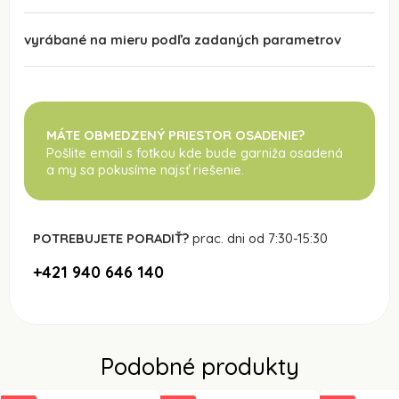
vyrábané na mieru podľa zadaných parametrov
MÁTE OBMEDZENÝ PRIESTOR OSADENIE?
Pošlite email s fotkou kde bude garniža osadená
a my sa pokusíme najsť riešenie.
POTREBUJETE PORADIŤ?
prac. dni od 7:30-15:30
+421 940 646 140
Podobné produkty