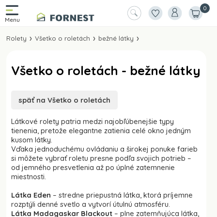
0
Rolety
Všetko o roletách
bežné látky
Všetko o roletách - bežné látky
späť na Všetko o roletách
Látkové rolety patria medzi najobľúbenejšie typy
tienenia, pretože elegantne zatienia celé okno jedným
kusom látky.
Vďaka jednoduchému ovládaniu a širokej ponuke farieb
si môžete vybrať roletu presne podľa svojich potrieb –
od jemného presvetlenia až po úplné zatemnenie
miestnosti.
Látka Eden
– stredne priepustná látka, ktorá príjemne
rozptýli denné svetlo a vytvorí útulnú atmosféru.
Látka Madagaskar Blackout
– plne zatemňujúca látka,