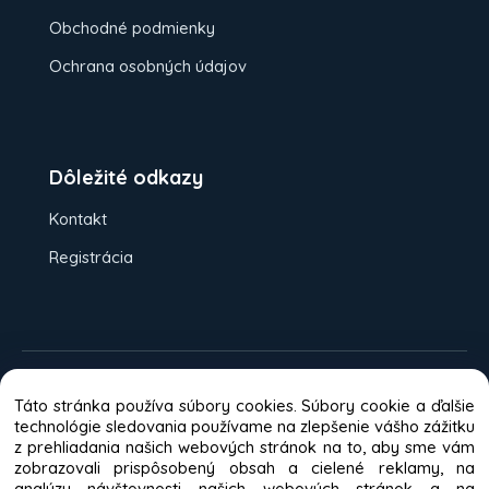
Obchodné podmienky
Ochrana osobných údajov
Dôležité odkazy
Kontakt
Registrácia
Možnosti platieb:
Dobierka
Platba
Táto stránka používa súbory cookies. Súbory cookie a ďalšie
kartou
Bankový prevod
technológie sledovania používame na zlepšenie vášho zážitku
z prehliadania našich webových stránok na to, aby sme vám
Odporúča väčšina zákazníkov
zobrazovali prispôsobený obsah a cielené reklamy, na
analýzu návštevnosti našich webových stránok a na