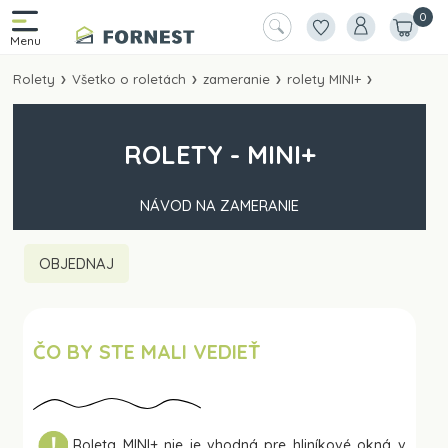
0
Rolety
Všetko o roletách
zameranie
rolety MINI+
ROLETY - MINI+
NÁVOD NA ZAMERANIE
OBJEDNAJ
ČO BY STE MALI VEDIEŤ
Roleta MINI+ nie je vhodná pre hliníkové okná v