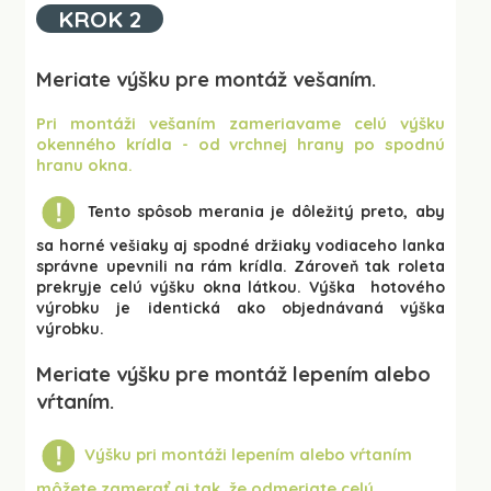
KROK 2
Meriate výšku pre montáž vešaním.
Pri montáži vešaním zameriavame celú výšku
okenného krídla - od vrchnej hrany po spodnú
hranu okna.
Tento spôsob merania je dôležitý preto, aby
sa horné vešiaky aj spodné držiaky vodiaceho lanka
správne upevnili na rám krídla. Zároveň tak roleta
prekryje celú výšku okna látkou.
Výška hotového
výrobku je identická ako objednávaná výška
výrobku.
Meriate výšku pre montáž lepením alebo
vŕtaním.
Výšku pri montáži lepením alebo vŕtaním
môžete zamerať aj tak, že odmeriate celý