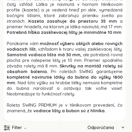
čistý vzhľad. Látka je navinutá v hornom hliníkovom
profile (kazete) a je vedená hneď pri skle, vymedzená
bočnými lištami, ktoré zabraňujú prieniku svetla po
stranách.
Kazeta zasahuje do priestoru 35 mm
a
priemer hriadeľa, na ktorom je látka navinutá, má 17 mm.
Potrebná hĺbka zasklievacej lišty je minimálne 10 mm
.
Ponúkame vám
možnosť výberu oblých alebo rovných
vodiacich líšt
, vzhľadom k tvaru vašej zasklievacej lišty.
Samotná vodiaca lišta má 30 mm,
ale potrebná rovná
plocha pre nalepenie lišty je 10 mm. Priemer spodného
závažia rolety má 8 mm.
Skrutky na montáž rolety sú
obsahom balenia.
Pri roletách SWING garantujeme
kompletné navinutie látky do bubna do výšky 1800
mm.
Nad túto výšku sa hrubšie látky nemusia kompletne
do bubna narolovať a ostávajú tak voľne visieť.
Neobmedzuje to funkčnosť rolety.
Roleta SWING PREMIUM je v hliníkovom prevedení, čo
znamená, že
vodiace lišty a bubon sú z hliníka.
Filter