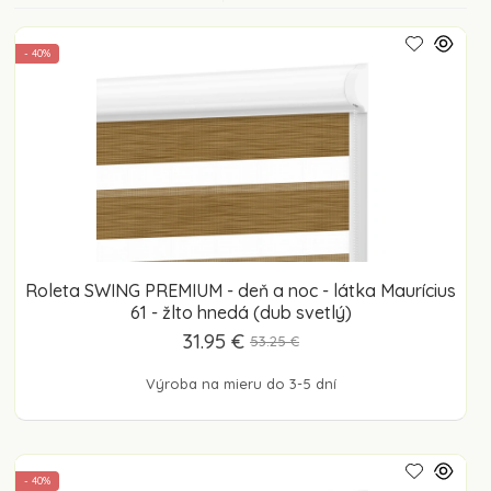
- 40%
Roleta SWING PREMIUM - deň a noc - látka Maurícius
61 - žlto hnedá (dub svetlý)
31.95 €
53.25 €
Výroba na mieru do 3-5 dní
- 40%