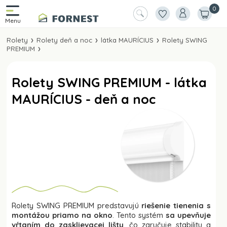
0
Rolety
Rolety deň a noc
látka MAURÍCIUS
Rolety SWING
PREMIUM
Rolety SWING PREMIUM - látka
MAURÍCIUS - deň a noc
Rolety SWING PREMIUM predstavujú
riešenie tienenia s
montážou priamo na okno
. Tento systém
sa upevňuje
vŕtaním do zasklievacej lišty
, čo zaručuje stabilitu a