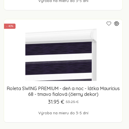
Výroba na mieru do 3-5 dní
- 40%
Roleta SWING PREMIUM - deň a noc - látka Maurícius
68 - tmavo fialová (čierny dekor)
31.95 €
53.25 €
Výroba na mieru do 3-5 dní