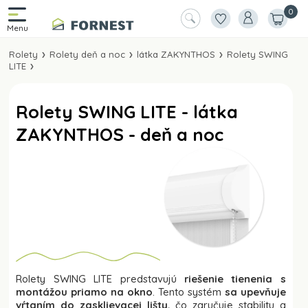
0
Rolety
Rolety deň a noc
látka ZAKYNTHOS
Rolety SWING
LITE
Rolety SWING LITE - látka
ZAKYNTHOS - deň a noc
Rolety SWING LITE predstavujú
riešenie tienenia s
montážou priamo na okno
. Tento systém
sa upevňuje
vŕtaním do zasklievacej lišty,
čo zaručuje stabilitu a