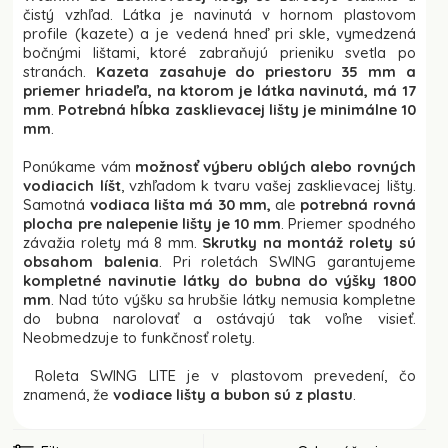
čistý vzhľad. Látka je navinutá v hornom plastovom
profile (kazete) a je vedená hneď pri skle, vymedzená
bočnými lištami, ktoré zabraňujú prieniku svetla po
stranách.
Kazeta zasahuje do priestoru 35 mm a
priemer hriadeľa, na ktorom je látka navinutá, má 17
mm
.
Potrebná hĺbka zasklievacej lišty je minimálne 10
mm
.
Ponúkame vám
možnosť výberu oblých alebo rovných
vodiacich líšt
, vzhľadom k tvaru vašej zasklievacej lišty.
Samotná
vodiaca lišta má 30 mm,
ale
potrebná rovná
plocha pre nalepenie lišty je 10 mm
. Priemer spodného
závažia rolety má 8 mm.
Skrutky na montáž rolety sú
obsahom balenia
. Pri roletách SWING garantujeme
kompletné navinutie látky do bubna do výšky 1800
mm
. Nad túto výšku sa hrubšie látky nemusia kompletne
do bubna narolovať a ostávajú tak voľne visieť.
Neobmedzuje to funkčnosť rolety.
Roleta SWING LITE je v plastovom prevedení, čo
znamená, že
vodiace lišty a bubon sú z plastu
.