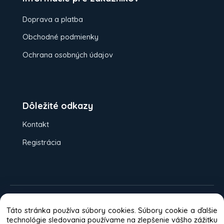
Doprava a platba
Obchodné podmienky
Ochrana osobných údajov
Dôležité odkazy
Kontakt
Registrácia
Možnosti platieb:
Dobierka
Platba
Táto stránka používa súbory cookies. Súbory cookie a ďalšie
kartou
Bankový prevod
technológie sledovania používame na zlepšenie vášho zážitku