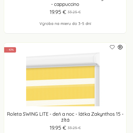
- cappuccino
19.95 €
33.25 €
Výroba na mieru do 3-5 dní
- 40%
Roleta SWING LITE - deň a noc - látka Zakynthos 15 -
žltá
19.95 €
33.25 €