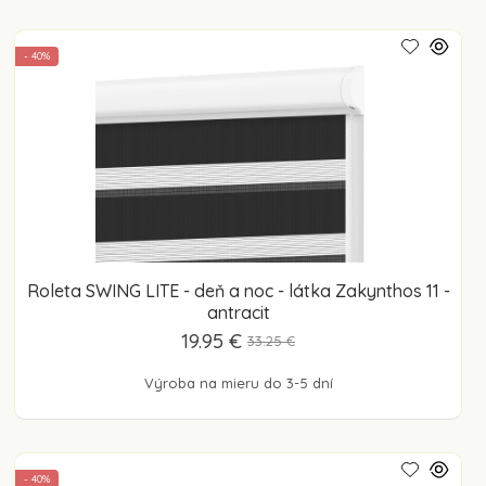
- 40%
Roleta SWING LITE - deň a noc - látka Zakynthos 11 -
antracit
19.95 €
33.25 €
Výroba na mieru do 3-5 dní
- 40%