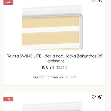
- 40%
Roleta SWING LITE - deň a noc - látka Zakynthos 05
- croissant
19.95 €
33.25 €
Výroba na mieru do 3-5 dní
- 40%