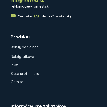
info@fornest.sk
reklamacie@fornest.sk
Youtube
Meta (Facebook)
Produkty
Rolety deň a noc
Rolety látkové
Plisé
Siete proti hmyzu
Garniže
Informácie pre zákazníkov