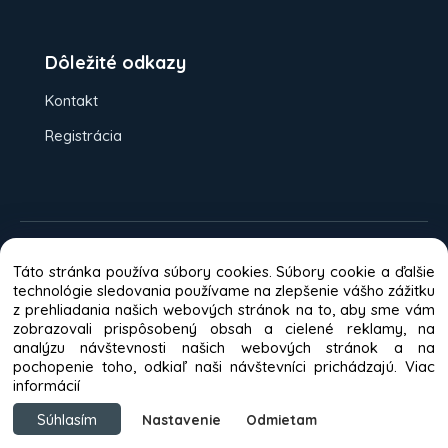
Dôležité odkazy
Kontakt
Registrácia
Možnosti platieb:
Dobierka
Platba
Táto stránka používa súbory cookies. Súbory cookie a ďalšie
kartou
Bankový prevod
technológie sledovania používame na zlepšenie vášho zážitku
z prehliadania našich webových stránok na to, aby sme vám
Odporúča väčšina zákazníkov
zobrazovali prispôsobený obsah a cielené reklamy, na
analýzu návštevnosti našich webových stránok a na
pochopenie toho, odkiaľ naši návštevníci prichádzajú.
Viac
informácií
Copyright © 2016 - 2026 fornest.sk, All rights reserved
Súhlasím
Nastavenie
Odmietam
Cena zvoleného variantu:
19.95 €