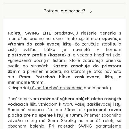
Potrebujete poradiť?
Rolety SWING LITE
predstavujú riešenie tienenia s
montážou priamo na okno. Tento systém sa
upevňuje
vŕtaním do zasklievacej lišty
, čo zaručuje stabilitu a
čistý vzhľad. Látka je navinutá v hornom
plastovom profile (kazete)
a je vedená hneď pri skle,
vymedzená bočnými lištami, ktoré zabraňujú prieniku
svetla po stranách.
Kazeta zasahuje do priestoru
35m
m a priemer hriadeľa, na ktorom je látka navinutá
má
17mm
.
Potrebná hĺbka zasklievacej lišty je
minimálne 10mm.
K dispozícií
rôzne farebné prevedenia
podľa ponuky.
Ponúkame vám
možnosť výberu oblých alebo rovných
vodiacich líšt
, vzhľadom k tvaru vašej zasklievacej lišty.
Samotná vodiaca lišta má 30mm ale
potrebná rovná
plocha pre nalepenie lišty je 10mm
. Priemer spodného
závažia rolety má 8mm. Skrutky na montáž rolety sú
obsahom balenia. Pri roletách SWING garantujeme