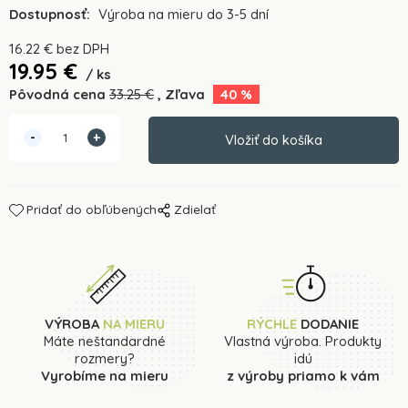
Dostupnosť:
Výroba na mieru do 3-5 dní
16.22
€
bez DPH
19.95
€
ks
Pôvodná cena
33.25
€
Zľava
40
%
Pridať do obľúbených
Zdielať
VÝROBA
NA MIERU
RÝCHLE
DODANIE
Máte neštandardné
Vlastná výroba. Produkty
rozmery?
idú
Vyrobíme na mieru
z výroby priamo k vám