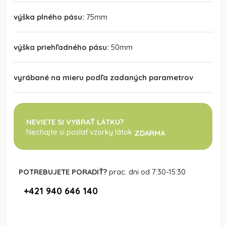
výška plného pásu:
75mm
výška priehľadného pásu:
50mm
vyrábané na mieru podľa zadaných parametrov
NEVIETE SI VYBRAŤ LÁTKU?
Nechajte si poslať vzorky látok
ZDARMA
POTREBUJETE PORADIŤ?
prac. dni od 7:30-15:30
+421 940 646 140