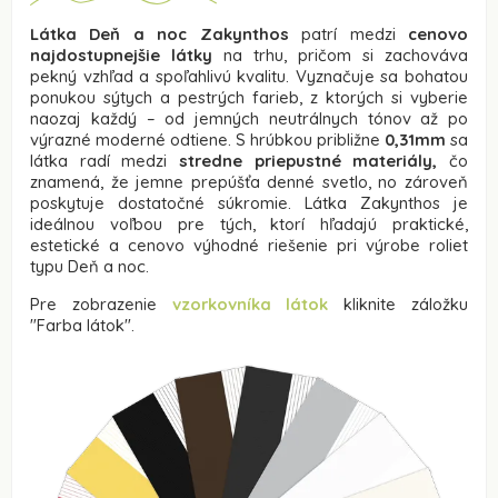
Látka Deň a noc Zakynthos
patrí medzi
cenovo
najdostupnejšie látky
na trhu, pričom si zachováva
pekný vzhľad a spoľahlivú kvalitu. Vyznačuje sa bohatou
ponukou sýtych a pestrých farieb, z ktorých si vyberie
naozaj každý – od jemných neutrálnych tónov až po
výrazné moderné odtiene. S hrúbkou približne
0,31mm
sa
látka radí medzi
stredne priepustné materiály,
čo
znamená, že jemne prepúšťa denné svetlo, no zároveň
poskytuje dostatočné súkromie. Látka Zakynthos je
ideálnou voľbou pre tých, ktorí hľadajú praktické,
estetické a cenovo výhodné riešenie pri výrobe roliet
typu Deň a noc.
Pre zobrazenie
vzorkovníka látok
kliknite záložku
"Farba látok".