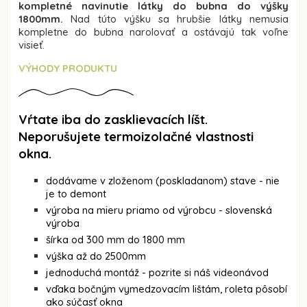
kompletné navinutie látky do bubna do výšky
1800mm.
Nad túto výšku sa hrubšie látky nemusia
kompletne do bubna narolovať a ostávajú tak voľne
visieť.
VÝHODY PRODUKTU
Vŕtate iba do zasklievacích líšt.
Neporušujete termoizolačné vlastnosti
okna.
dodávame v zloženom (poskladanom) stave - nie
je to demont
výroba na mieru priamo od výrobcu - slovenská
výroba
šírka od 300 mm do 1800 mm
výška až do 2500mm
jednoduchá montáž - pozrite si náš videonávod
vďaka bočným vymedzovacím lištám, roleta pôsobí
ako súčasť okna