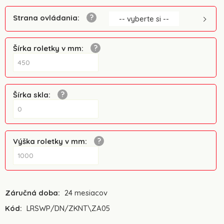
Strana ovládania
:
-- vyberte si --
Šírka roletky v mm
:
Šírka skla
:
Výška roletky v mm
:
Záručná doba:
24 mesiacov
Kód:
LRSWP/DN/ZKNT\ZA05