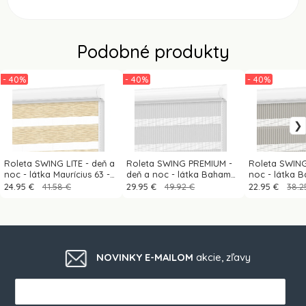
Podobné produkty
- 40%
- 40%
- 40%
Roleta SWING LITE - deň a
Roleta SWING PREMIUM -
Roleta SWING
noc - látka Maurícius 63 -
deň a noc - látka Bahama
noc - látka 
svetlo žltá (borovica)
1821 - svetlo sivá
sivá
24.95 €
41.58 €
29.95 €
49.92 €
22.95 €
38.2
NOVINKY E-MAILOM
akcie, zľavy