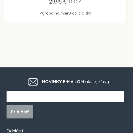
29.95 €
49.92 €
Výroba na mieru do 3-5 dní
NOVINKY E-MAILOM
akcie, zľavy
Prihlásiť
Odhlásiť