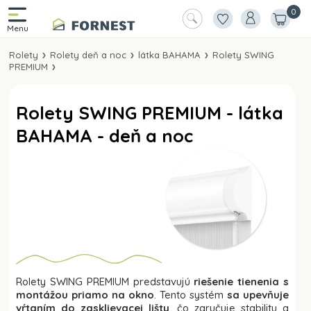
0
Rolety
Rolety deň a noc
látka BAHAMA
Rolety SWING
PREMIUM
Rolety SWING PREMIUM - látka
BAHAMA - deň a noc
Rolety SWING PREMIUM predstavujú
riešenie tienenia s
montážou priamo na okno
. Tento systém
sa upevňuje
vŕtaním do zasklievacej lišty
, čo zaručuje stabilitu a