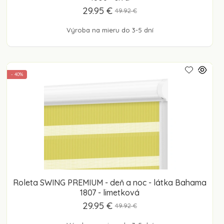
29.95 €
49.92 €
Výroba na mieru do 3-5 dní
- 40%
Roleta SWING PREMIUM - deň a noc - látka Bahama
1807 - limetková
29.95 €
49.92 €