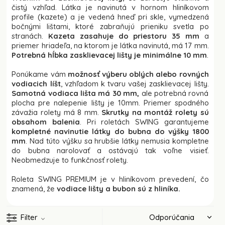
čistý vzhľad. Látka je navinutá v hornom hliníkovom
profile (kazete) a je vedená hneď pri skle, vymedzená
bočnými lištami, ktoré zabraňujú prieniku svetla po
stranách.
Kazeta zasahuje do priestoru 35 mm
a
priemer hriadeľa, na ktorom je látka navinutá, má 17 mm.
Potrebná hĺbka zasklievacej lišty je minimálne 10 mm
.
Ponúkame vám
možnosť výberu oblých alebo rovných
vodiacich líšt
, vzhľadom k tvaru vašej zasklievacej lišty.
Samotná vodiaca lišta má 30 mm,
ale potrebná rovná
plocha pre nalepenie lišty je 10mm. Priemer spodného
závažia rolety má 8 mm.
Skrutky na montáž rolety sú
obsahom balenia
. Pri roletách SWING garantujeme
kompletné navinutie látky do bubna do výšky 1800
mm
. Nad túto výšku sa hrubšie látky nemusia kompletne
do bubna narolovať a ostávajú tak voľne visieť.
Neobmedzuje to funkčnosť rolety.
Roleta SWING PREMIUM je v hliníkovom prevedení, čo
znamená, že
vodiace lišty a bubon sú z hliníka.
Filter