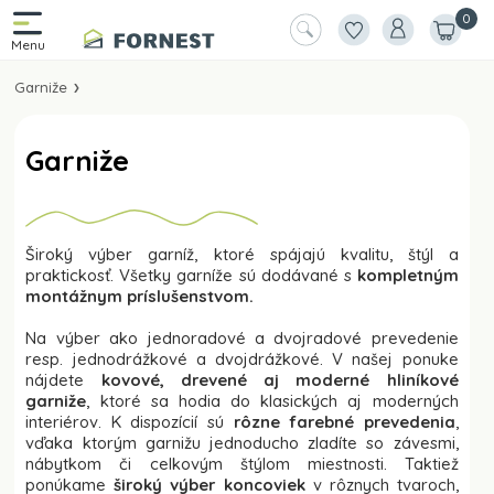
0
Garniže
Garniže
Široký výber garníž, ktoré spájajú kvalitu, štýl a
praktickosť. Všetky garníže sú dodávané s
kompletným
montážnym príslušenstvom.
Na výber ako jednoradové a dvojradové prevedenie
resp. jednodrážkové a dvojdrážkové. V našej ponuke
nájdete
kovové, drevené aj moderné hliníkové
garniže
, ktoré sa hodia do klasických aj moderných
interiérov. K dispozícií sú
rôzne farebné prevedenia
,
vďaka ktorým garnižu jednoducho zladíte so závesmi,
nábytkom či celkovým štýlom miestnosti. Taktiež
ponúkame
široký výber koncoviek
v rôznych tvaroch,