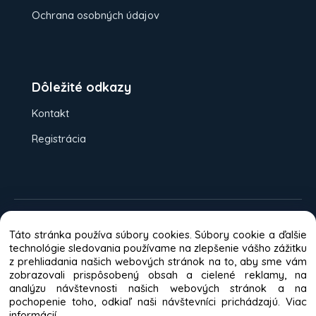
Ochrana osobných údajov
Dôležité odkazy
Kontakt
Registrácia
Možnosti platieb:
Dobierka
Platba
Táto stránka používa súbory cookies. Súbory cookie a ďalšie
kartou
Bankový prevod
technológie sledovania používame na zlepšenie vášho zážitku
z prehliadania našich webových stránok na to, aby sme vám
Odporúča väčšina zákazníkov
zobrazovali prispôsobený obsah a cielené reklamy, na
analýzu návštevnosti našich webových stránok a na
pochopenie toho, odkiaľ naši návštevníci prichádzajú.
Viac
informácií