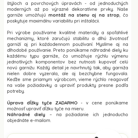
štýloch a povrchových úpravách - od jednoduchých
moderných až po výrazné dekoratívne prvky. Naše
garniže umožňujú
montáž na stenu aj na strop
, čo
poskytuje maximálnu variabilitu pri inštalácii.
Pri výrobe používame kvalitné materiály a spoľahlivé
mechanizmy, ktoré zaručujú stabilitu a dlhú životnosť
garniží aj pri každodennom používaní. Myslíme aj na
dlhodobé používanie. Preto ponúkame náhradné diely ku
každému typu garniže, čo umožňuje rýchlu výmenu
jednotlivých komponentov bez nutnosti kupovať celú
novú garnižu. Každý detail je navrhnutý tak, aby garniža
nielen dobre vyzerala, ale aj bezchybne fungovala.
Keďže sme priamym výrobcom, vieme rýchlo reagovať
na vaše požiadavky a upraviť produkty presne podľa
potreby.
Úprava dĺžky tyče ZADARMO
- v cene ponúkame
možnosť upraviť dĺžku tyče na mieru.
Náhradné diely
– na požiadanie ich jednoducho
objednáte e-mailom.