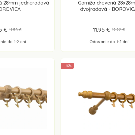
ná 28mm jednoradová
Garniža drevená 28x28
BOROVICA
dvojradová - BOROVIC
5 €
11.95 €
11.58 €
19.92 €
nie do 1-2 dní
Odoslanie do 1-2 dní
- 40%