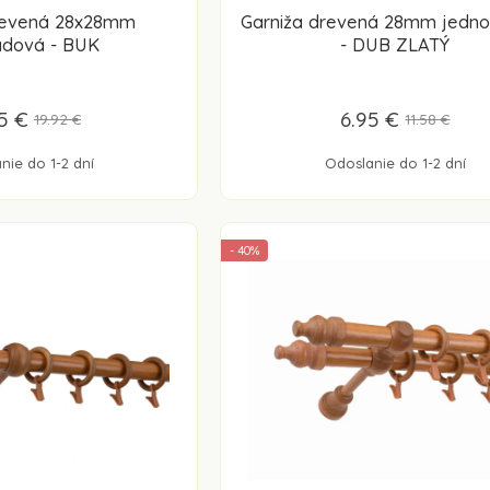
revená 28x28mm
Garniža drevená 28mm jedn
adová - BUK
- DUB ZLATÝ
95 €
6.95 €
19.92 €
11.58 €
nie do 1-2 dní
Odoslanie do 1-2 dní
- 40%