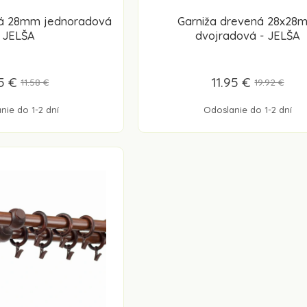
ná 28mm jednoradová
Garniža drevená 28x28
 JELŠA
dvojradová - JELŠA
5 €
11.95 €
11.58 €
19.92 €
nie do 1-2 dní
Odoslanie do 1-2 dní