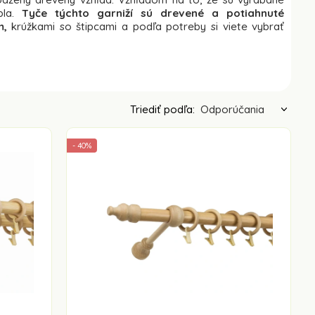
pla.
Tyče týchto garniží sú drevené a potiahnuté
m,
krúžkami so štipcami a podľa potreby si viete vybrať
Triediť podľa:
- 40%