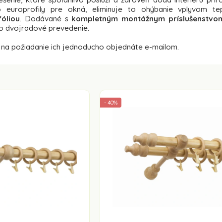
o europrofily pre okná, eliminuje to ohýbanie vplyvom te
fóliou
. Dodávané s
kompletným montážnym príslušenstvo
o dvojradové prevedenie.
 na požiadanie ich jednoducho objednáte e-mailom.
- 40%