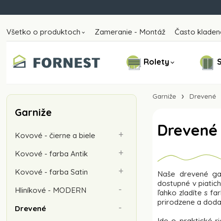
Všetko o produktoch
Zameranie - Montáž
Často kladen
Rolety
S
Garniže
Drevené
Garniže
Drevené
Kovové - čierne a biele
Kovové - farba Antik
Kovové - farba Satin
Naše drevené garn
dostupné v piatic
Hliníkové - MODERN
ľahko zladíte s fa
prirodzene a doda
Drevené
Ide o praktické r