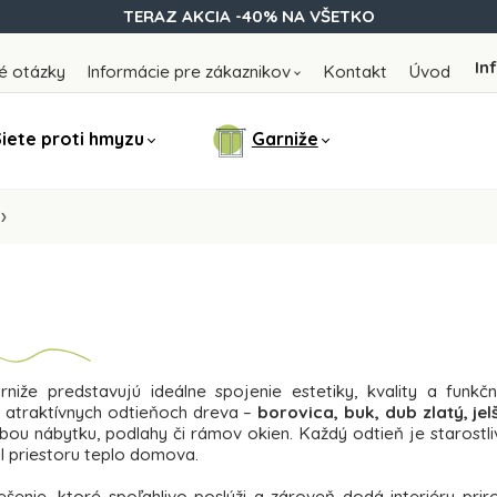
TERAZ AKCIA -40% NA VŠETKO
In
é otázky
Informácie pre zákaznikov
Kontakt
Úvod
iete proti hmyzu
Garniže
iže predstavujú ideálne spojenie estetiky, kvality a funkčno
h atraktívnych odtieňoch dreva –
borovica, buk, dub zlatý, jel
rbou nábytku, podlahy či rámov okien. Každý odtieň je starostl
l priestoru teplo domova.
iešenie, ktoré spoľahlivo poslúži a zároveň dodá interiéru pr