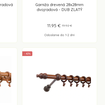
oradová
Garniža drevená 28x28mm
dvojradová - DUB ZLATÝ
11.95 €
19.92 €
Odoslanie do 1-2 dní
- 40%