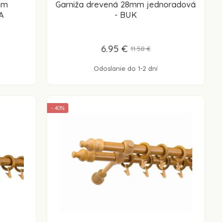
mm
Garniža drevená 28mm jednoradová
A
- BUK
6.95 €
11.58 €
Odoslanie do 1-2 dní
- 40%