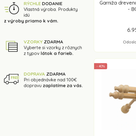
Garniža dreve
RÝCHLE
DODANIE
- 
Vlastná výroba. Produkty
idú
z výroby priamo k vám.
6.9
VZORKY
ZDARMA
Odosla
Vyberte si vzorky z rôznych
z typov
látok a farieb.
- 40%
DOPRAVA
ZDARMA
Pri objednávke nad 100€
dopravu
zaplatíme za vás.