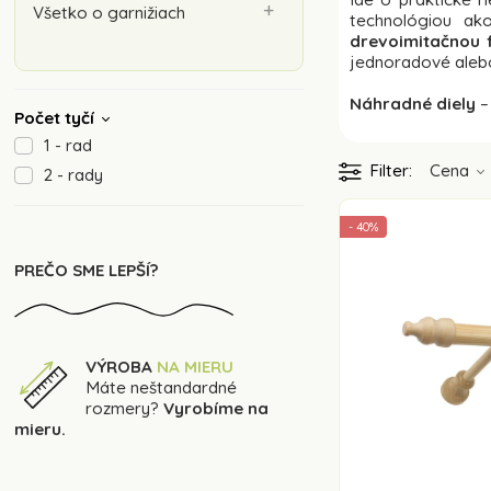
Všetko o garnižiach
technológiou ak
drevoimitačnou 
jednoradové aleb
Náhradné diely
–
Počet tyčí
1 - rad
Filter
Cena
2 - rady
- 40%
PREČO SME LEPŠÍ?
VÝROBA
NA MIERU
Máte neštandardné
rozmery?
Vyrobíme na
mieru.