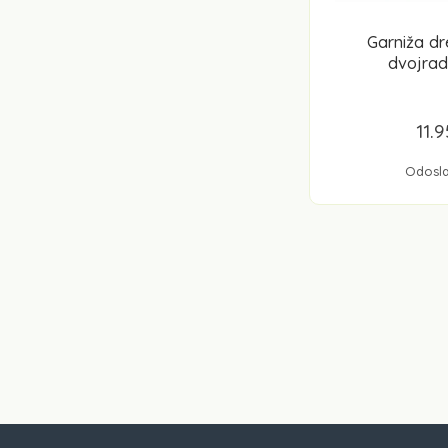
Garniža d
dvojra
11.
Odosla