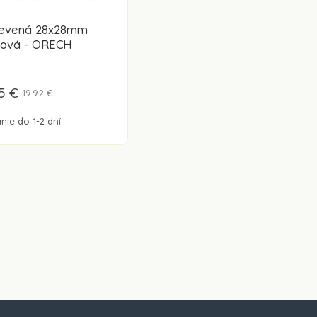
revená 28x28mm
dová - ORECH
95 €
19.92 €
nie do 1-2 dní