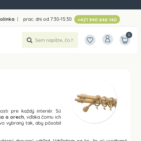
folinka
|
prac. dni od 7:30-15:30
+421 940 646 140
0
sti pre každý interiér. Sú
ša a orech
, vďaka čomu ich
ivo vybraný tak, aby pôsobil
irodzený drevený vzhľad. Vzhľadom na to, že sú vyrábané