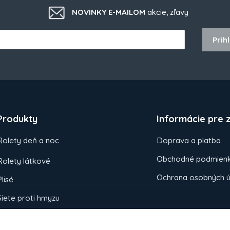
NOVINKY E-MAILOM
akcie, zľavy
Prihl
Produkty
Informácie pre 
Rolety deň a noc
Doprava a platba
Obchodné podmien
Rolety látkové
Ochrana osobných 
Plisé
Siete proti hmyzu
Garniže