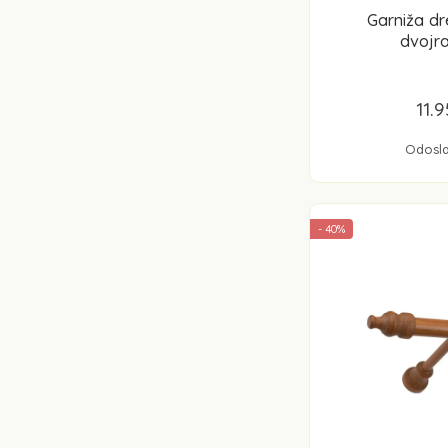
Garniža d
dvojr
11.
Odosla
- 40%