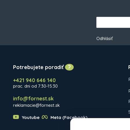
Odhlásiť
Potrebujete poradiť
?
+421 940 646 140
prac. dni od 7:30-15:30
info@fornest.sk
reklamacie@fornest.sk
Youtube
Meta (Facebook)