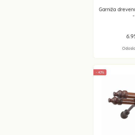
Garniža dreve
-
6.9
Odosla
- 40%