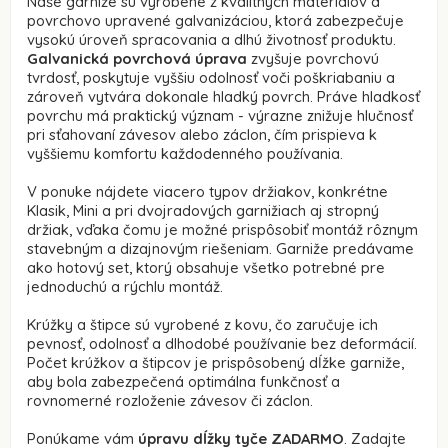
Naše garniže sú vyrobené z kvalitných materiálov a
povrchovo upravené galvanizáciou, ktorá zabezpečuje
vysokú úroveň spracovania a dlhú životnosť produktu.
Galvanická povrchová úprava
zvyšuje povrchovú
tvrdosť, poskytuje vyššiu odolnosť voči poškriabaniu a
zároveň vytvára dokonale hladký povrch. Práve hladkosť
povrchu má praktický význam - výrazne znižuje hlučnosť
pri sťahovaní závesov alebo záclon, čím prispieva k
vyššiemu komfortu každodenného používania.
V ponuke nájdete viacero typov držiakov, konkrétne
Klasik, Mini a pri dvojradových garnižiach aj stropný
držiak, vďaka čomu je možné prispôsobiť montáž rôznym
stavebným a dizajnovým riešeniam. Garniže predávame
ako hotový set, ktorý obsahuje všetko potrebné pre
jednoduchú a rýchlu montáž.
Krúžky a štipce sú vyrobené z kovu, čo zaručuje ich
pevnosť, odolnosť a dlhodobé používanie bez deformácií.
Počet krúžkov a štipcov je prispôsobený dĺžke garniže,
aby bola zabezpečená optimálna funkčnosť a
rovnomerné rozloženie závesov či záclon.
Ponúkame vám
úpravu dĺžky tyče ZADARMO
. Zadajte