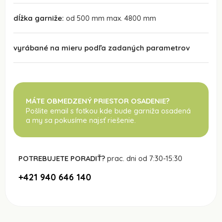
dĺžka garniže:
od 500 mm max. 4800 mm
vyrábané na mieru podľa zadaných parametrov
MÁTE OBMEDZENÝ PRIESTOR OSADENIE?
Pošlite email s fotkou kde bude garniža osadená
a my sa pokusíme najsť riešenie.
POTREBUJETE PORADIŤ?
prac. dni od 7:30-15:30
+421 940 646 140