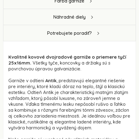
Farba garniže
Náhradné diely
Potrebujete poradiť?
Kvalitné kovové dvojradové garniže o priemere tyčí
25x16mm.
Všetky tyče, koncovky a držiaky sú s
povrchovou úpravou galvanizácie.
Garniže v odtieni
Antik
, predstavujú elegantné riešenie
pre interiéry, ktoré kladú dôraz na teplo, štýl a klasickú
estetiku. Odtieň Antik je charakteristický matným zlatým
vzhľadom, ktorý pôsobí luxusne, no zároveň jemne a
vkusne. Vďaka tlmenému lesku nepôsobí rušivo a ľahko
sa kombinuje s rôznymi farebnými tónmi závesov, záclon
aj celkovho zariadenia miestnosti. Je ideálnou voľbou pre
klasické, rustikálne aj elegantne ladené interiéry, kde
vytvára harmonický a vyvážený dojem.