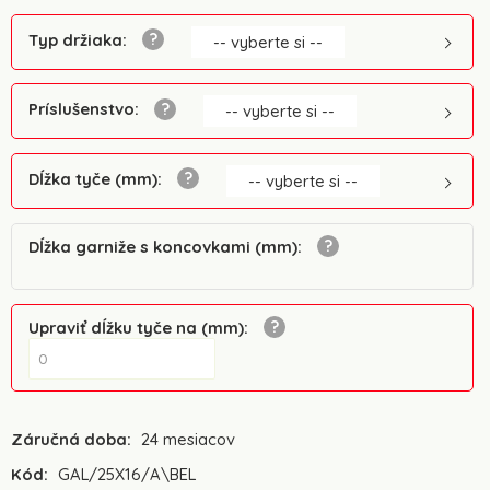
Typ držiaka
:
-- vyberte si --
Príslušenstvo
:
-- vyberte si --
Dĺžka tyče (mm)
:
-- vyberte si --
Dĺžka garniže s koncovkami (mm)
:
Upraviť dĺžku tyče na (mm)
:
Záručná doba:
24 mesiacov
Kód:
GAL/25X16/A\BEL