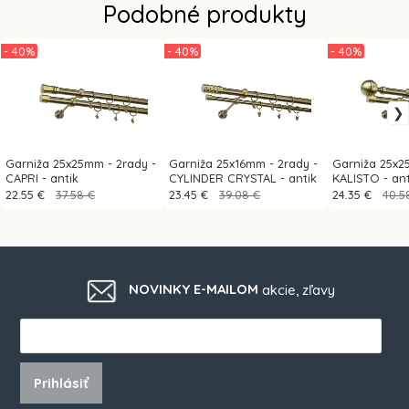
Podobné produkty
- 40%
- 40%
- 40%
Garniža 25x25mm - 2rady -
Garniža 25x16mm - 2rady -
Garniža 25x2
CAPRI - antik
CYLINDER CRYSTAL - antik
KALISTO - ant
22.55 €
37.58 €
23.45 €
39.08 €
24.35 €
40.5
NOVINKY E-MAILOM
akcie, zľavy
Prihlásiť