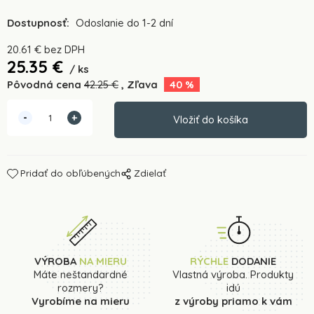
Dostupnosť:
Odoslanie do 1-2 dní
20.61
€
bez DPH
25.35
€
ks
Pôvodná cena
42.25
€
Zľava
40
%
Pridať do obľúbených
Zdielať
VÝROBA
NA MIERU
RÝCHLE
DODANIE
Máte neštandardné
Vlastná výroba. Produkty
rozmery?
idú
Vyrobíme na mieru
z výroby priamo k vám