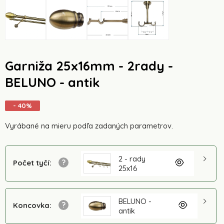
Garniža 25x16mm - 2rady -
BELUNO - antik
- 40%
Vyrábané na mieru podľa zadaných parametrov.
2 - rady
Počet tyčí
:
25x16
BELUNO -
Koncovka
:
antik