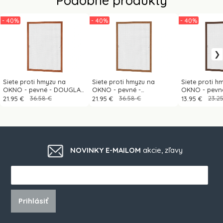
- 40%
- 40%
- 40%
Siete proti hmyzu na
Siete proti hmyzu na
Siete proti h
OKNO - pevné - DOUGLAS
OKNO - pevné -
OKNO - pevn
renolit
WINCHESTER XA renolit
TMAVOHNEDÁ 
21.95 €
36.58 €
21.95 €
36.58 €
13.95 €
23.2
NOVINKY E-MAILOM
akcie, zľavy
Prihlásiť