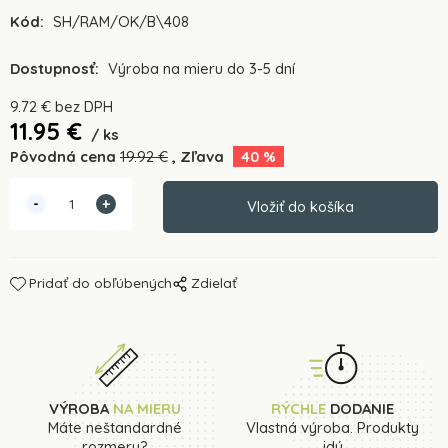
Kód:
SH/RAM/OK/B\408
Dostupnosť:
Výroba na mieru do 3-5 dní
9.72
€
bez DPH
11.95
€
ks
Pôvodná cena
19.92
€
Zľava
40
%
Pridať do obľúbených
Zdielať
VÝROBA
NA MIERU
RÝCHLE
DODANIE
Máte neštandardné
Vlastná výroba. Produkty
rozmery?
idú