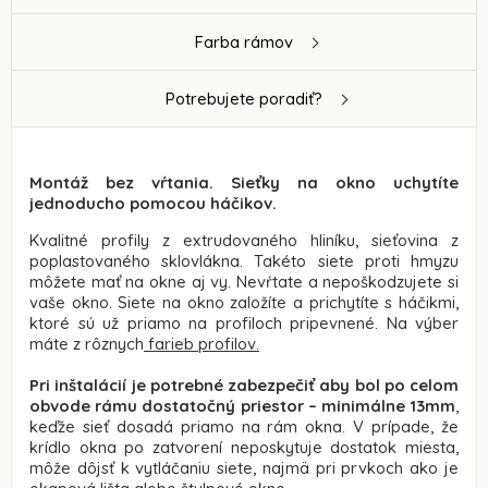
Farba rámov
Potrebujete poradiť?
Montáž bez vŕtania. Sieťky na okno uchytíte
jednoducho pomocou háčikov.
Kvalitné profily z extrudovaného hliníku, sieťovina z
poplastovaného sklovlákna. Takéto siete proti hmyzu
môžete mať na okne aj vy. Nevŕtate a nepoškodzujete si
vaše okno. Siete na okno založíte a prichytíte s háčikmi,
ktoré sú už priamo na profiloch pripevnené. Na výber
máte z rôznych
farieb profilov
.
Pri inštalácií je potrebné zabezpečiť aby bol po celom
obvode rámu dostatočný priestor – minimálne 13mm
,
keďže sieť dosadá priamo na rám okna. V prípade, že
krídlo okna po zatvorení neposkytuje dostatok miesta,
môže dôjsť k vytláčaniu siete, najmä pri prvkoch ako je