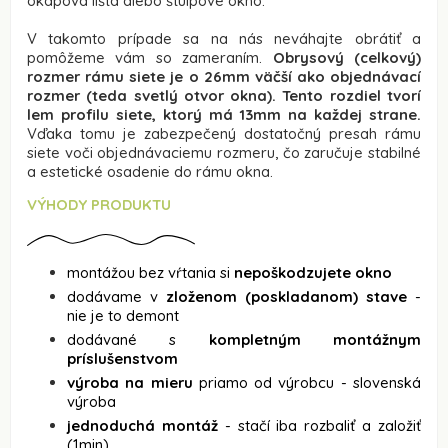
okapová lišta alebo štulpové okno.
V takomto prípade sa na nás neváhajte obrátiť a
pomôžeme vám so zameraním.
Obrysový (celkový)
rozmer rámu siete je o 26mm väčší ako objednávací
rozmer (teda svetlý otvor okna). Tento rozdiel tvorí
lem profilu siete, ktorý má 13mm na každej strane.
Vďaka tomu je zabezpečený dostatočný presah rámu
siete voči objednávaciemu rozmeru, čo zaručuje stabilné
a estetické osadenie do rámu okna.
VÝHODY PRODUKTU
montážou bez vŕtania si
nepoškodzujete okno
dodávame v
zloženom (poskladanom) stave
-
nie je to demont
dodávané s
kompletným montážnym
príslušenstvom
výroba na mieru
priamo od výrobcu - slovenská
výroba
jednoduchá montáž
- stačí iba rozbaliť a založiť
(1min)