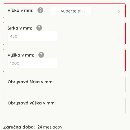
Hĺbka v mm
:
-- vyberte si --
Šírka v mm
:
Výška v mm
:
Obrysová šírka v mm
:
Obrysová výška v mm
:
Záručná doba:
24 mesiacov