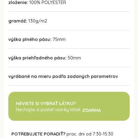
zloženie:
100% POLYESTER
gramáž:
130g/m2
výška plného pásu:
75mm
výška priehľadného pásu:
50mm
vyrábané na mieru podľa zadaných parametrov
NEVIETE SI VYBRAŤ LÁTKU?
Nechajte si poslať vzorky látok
ZDARMA
POTREBUJETE PORADIŤ?
prac. dni od 7:30-15:30