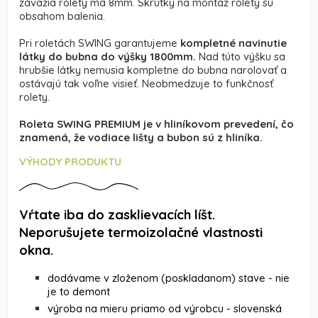
závažia rolety má 8mm. Skrutky na montáž rolety sú
obsahom balenia.
Pri roletách SWING garantujeme
kompletné navinutie
látky do bubna do výšky 1800mm.
Nad túto výšku sa
hrubšie látky nemusia kompletne do bubna narolovať a
ostávajú tak voľne visieť. Neobmedzuje to funkčnosť
rolety.
Roleta SWING PREMIUM je v hliníkovom prevedení, čo
znamená, že vodiace lišty a bubon sú z hliníka.
VÝHODY PRODUKTU
Vŕtate iba do zasklievacích líšt.
Neporušujete termoizolačné vlastnosti
okna.
dodávame v zloženom (poskladanom) stave - nie
je to demont
výroba na mieru priamo od výrobcu - slovenská