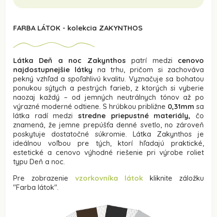
FARBA LÁTOK - kolekcia ZAKYNTHOS
Látka Deň a noc Zakynthos
patrí medzi
cenovo
najdostupnejšie látky
na trhu, pričom si zachováva
pekný vzhľad a spoľahlivú kvalitu. Vyznačuje sa bohatou
ponukou sýtych a pestrých farieb, z ktorých si vyberie
naozaj každý – od jemných neutrálnych tónov až po
výrazné moderné odtiene. S hrúbkou približne
0,31mm
sa
látka radí medzi
stredne priepustné materiály,
čo
znamená, že jemne prepúšťa denné svetlo, no zároveň
poskytuje dostatočné súkromie. Látka Zakynthos je
ideálnou voľbou pre tých, ktorí hľadajú praktické,
estetické a cenovo výhodné riešenie pri výrobe roliet
typu Deň a noc.
Pre zobrazenie
vzorkovníka látok
kliknite záložku
"Farba látok".