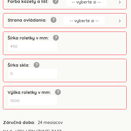
Farba kazety a líšt
:
-- vyberte si --
Strana ovládania
:
-- vyberte si --
Šírka roletky v mm
:
Šírka skla
:
Výška roletky v mm
:
Záručná doba:
24 mesiacov