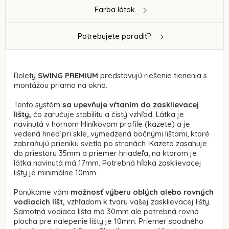
Farba látok
Potrebujete poradiť?
Rolety
SWING PREMIUM
predstavujú riešenie tienenia s
montážou priamo na okno.
Tento systém
sa upevňuje vŕtaním do zasklievacej
lišty,
čo zaručuje stabilitu a čistý vzhľad. Látka je
navinutá v hornom hliníkovom profile (kazete) a je
vedená hneď pri skle, vymedzená bočnými lištami, ktoré
zabraňujú prieniku svetla po stranách. Kazeta zasahuje
do priestoru 35mm a priemer hriadeľa, na ktorom je
látka navinutá má 17mm. Potrebná hĺbka zasklievacej
lišty je minimálne 10mm.
Ponúkame vám
možnosť výberu oblých alebo rovných
vodiacich líšt,
vzhľadom k tvaru vašej zasklievacej lišty.
Samotná vodiaca lišta má 30mm ale potrebná rovná
plocha pre nalepenie lišty je 10mm. Priemer spodného