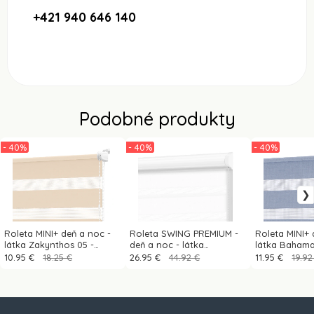
+421 940 646 140
Podobné produkty
- 40%
- 40%
- 40%
Roleta MINI+ deň a noc -
Roleta SWING PREMIUM -
Roleta MINI+ 
látka Zakynthos 05 -
deň a noc - látka
látka Bahama
croissant
Zakynthos 01 - biela
modrá
10.95 €
18.25 €
26.95 €
44.92 €
11.95 €
19.92