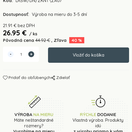
Kód:
LRSW/DN/ZKNT\ZA07
Dostupnosť:
Výroba na mieru do 3-5 dní
21.91
€
bez DPH
26.95
€
ks
Pôvodná cena
44.92
€
Zľava
40
%
Pridať do obľúbených
Zdielať
VÝROBA
NA MIERU
RÝCHLE
DODANIE
Máte neštandardné
Vlastná výroba. Produkty
rozmery?
idú
Vyrobíme na mieru
z výroby priamo k vám