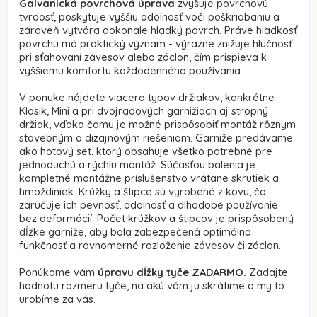
Galvanická povrchová úprava
zvyšuje povrchovú
tvrdosť, poskytuje vyššiu odolnosť voči poškriabaniu a
zároveň vytvára dokonale hladký povrch. Práve hladkosť
povrchu má praktický význam - výrazne znižuje hlučnosť
pri sťahovaní závesov alebo záclon, čím prispieva k
vyššiemu komfortu každodenného používania.
V ponuke nájdete viacero typov držiakov, konkrétne
Klasik, Mini a pri dvojradových garnižiach aj stropný
držiak, vďaka čomu je možné prispôsobiť montáž rôznym
stavebným a dizajnovým riešeniam. Garniže predávame
ako hotový set, ktorý obsahuje všetko potrebné pre
jednoduchú a rýchlu montáž. Súčasťou balenia je
kompletné montážne príslušenstvo vrátane skrutiek a
hmoždiniek. Krúžky a štipce sú vyrobené z kovu, čo
zaručuje ich pevnosť, odolnosť a dlhodobé používanie
bez deformácií. Počet krúžkov a štipcov je prispôsobený
dĺžke garniže, aby bola zabezpečená optimálna
funkčnosť a rovnomerné rozloženie závesov či záclon.
Ponúkame vám
úpravu dĺžky tyče ZADARMO.
Zadajte
hodnotu rozmeru tyče, na akú vám ju skrátime a my to
urobíme za vás.