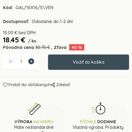
Kód:
GAL/16X16/S\VEN
Dostupnosť:
Odoslanie do 1-2 dní
15.00
€
bez DPH
18.45
€
ks
Pôvodná cena
30.75
€
Zľava
40
%
Pridať do obľúbených
Zdielať
VÝROBA
NA MIERU
RÝCHLE
DODANIE
Máte neštandardné
Vlastná výroba. Produkty