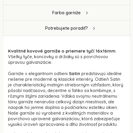
Farba garniže
Potrebujete poradiť?
Kvalitné kovové garniže o priemere tyčí 16x16mm
.
Všetky tyče, koncovky a držiaky sú s povrchovou
úpravou galvanizácie.
Garniže v elegantnom odtieni
Satin
predstavujú ideálne
riešenie pre moderné aj klasické interiéry. Odtieň Satin
je charakteristický matným strieborným vzhľadom, ktorý
pôsobí nadčasovo, decentne a ľahko sa kombinuje, s
rôznymi štýlmi zariadenia. Vďaka svojmu neutrálnemu
tónu garniže nenarušia celkový dizajn miestnosti, ale
naopak ho jemne doplnia a podčiarknu estetiku okien.
Naše garniže sú vyrobené z kvalitných materiálov a
povrchovo upravené galvanizáciou, ktorá zabezpečuje
vysokú úroveň spracovania a dlhú životnosť produktu.