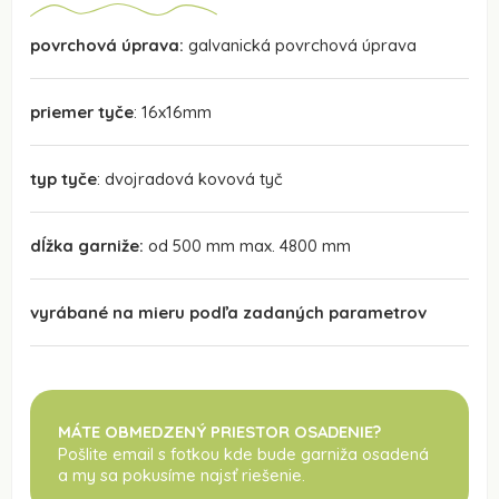
povrchová úprava:
galvanická povrchová úprava
priemer tyče
: 16x16mm
typ tyče
: dvojradová kovová tyč
dĺžka garniže:
od 500 mm max. 4800 mm
vyrábané na mieru podľa zadaných parametrov
MÁTE OBMEDZENÝ PRIESTOR OSADENIE?
Pošlite email s fotkou kde bude garniža osadená
a my sa pokusíme najsť riešenie.