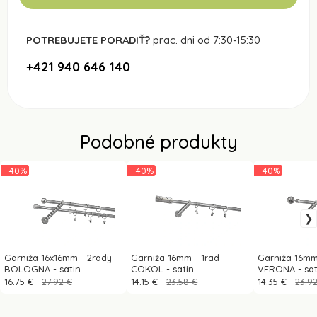
POTREBUJETE PORADIŤ?
prac. dni od 7:30-15:30
+421 940 646 140
Podobné produkty
- 40%
- 40%
- 40%
Garniža 16x16mm - 2rady -
Garniža 16mm - 1rad -
Garniža 16mm 
BOLOGNA - satin
COKOL - satin
VERONA - sat
16.75 €
27.92 €
14.15 €
23.58 €
14.35 €
23.9