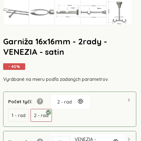
Garniža 16x16mm - 2rady -
VENEZIA - satin
- 40%
Vyrábané na mieru podľa zadaných parametrov.
Počet tyčí
:
2 - rad
1 - rad
2 - rad
VENEZIA -