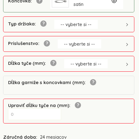
Koncovka
:
satin
Typ držiaka
:
-- vyberte si --
Príslušenstvo
:
-- vyberte si --
Dĺžka tyče (mm)
:
-- vyberte si --
Dĺžka garniže s koncovkami (mm)
:
Upraviť dĺžku tyče na (mm)
:
Záručná doba:
24 mesiacov