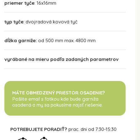
priemer tyče
: 16x16mm
typ tyče
: dvojradová kovová tyč
dĺžka garniže:
od 500 mm max. 4800 mm
vyrábané na mieru podľa zadaných parametrov
MÁTE OBMEDZENÝ PRIESTOR OSADENIE?
Pošlite email s fotkou kde bude garniža
osadená
a my sa pokusíme najsť riešenie.
POTREBUJETE PORADIŤ?
prac. dni od 7:30-15:30