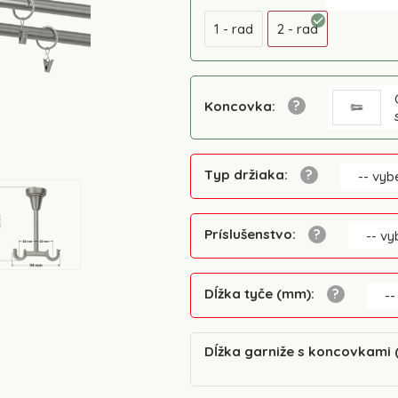
1 - rad
2 - rad
Koncovka
:
Typ držiaka
:
-- vybe
Príslušenstvo
:
-- vy
Dĺžka tyče (mm)
:
--
Dĺžka garniže s koncovkami