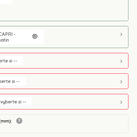
CAPRI -
satin
rte si --
berte si --
 vyberte si --
 (mm)
: