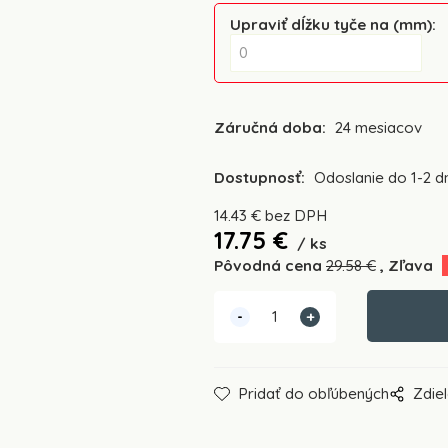
Upraviť dĺžku tyče na (mm)
:
Záručná doba:
24 mesiacov
Dostupnosť:
Odoslanie do 1-2 dn
14.43
€
bez DPH
17.75
€
ks
Pôvodná cena
29.58
€
Zľava
Pridať do obľúbených
Zdiel