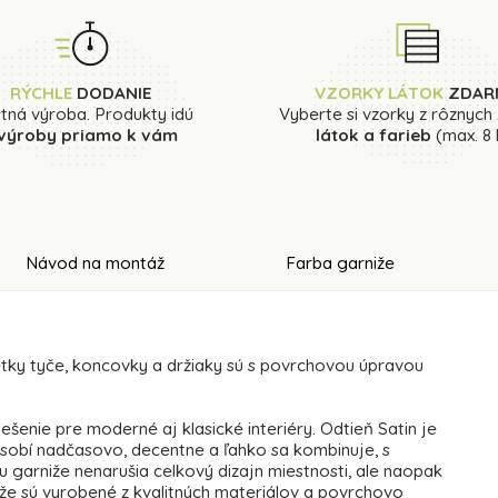
RÝCHLE
DODANIE
VZORKY LÁTOK
ZDAR
stná výroba. Produkty idú
Vyberte si vzorky z rôznych
 výroby priamo k vám
látok a farieb
(max. 8 
Návod na montáž
Farba garniže
etky tyče, koncovky a držiaky sú s povrchovou úpravou
ešenie pre moderné aj klasické interiéry. Odtieň Satin je
sobí nadčasovo, decentne a ľahko sa kombinuje, s
 garniže nenarušia celkový dizajn miestnosti, ale naopak
iže sú vyrobené z kvalitných materiálov a povrchovo