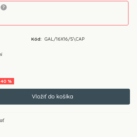
Kód:
GAL/16X16/S\CAP
í
40
%
ať