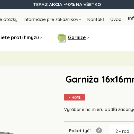
TERAZ AKCIA -40% NA VŠETKO
In
é otázky
Informácie pre zákaznikov
Kontakt
Úvod
iete proti hmyzu
Garniže
Garniža 16x16mm
- 40%
Vyrábané na mieru podľa zadaný
Počet tyčí
:
2 - rad