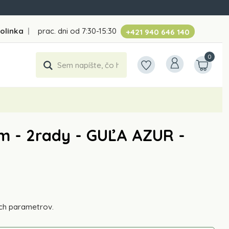
folinka
|
prac. dni od 7:30-15:30
+421 940 646 140
0
m - 2rady - GUĽA AZUR -
ch parametrov.