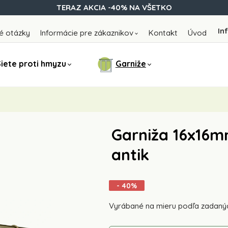
TERAZ AKCIA -40% NA VŠETKO
In
é otázky
Informácie pre zákaznikov
Kontakt
Úvod
iete proti hmyzu
Garniže
Garniža 16x16m
antik
- 40%
Vyrábané na mieru podľa zadaný