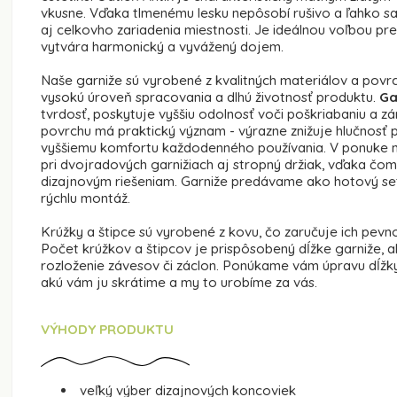
vkusne. Vďaka tlmenému lesku nepôsobí rušivo a ľahko s
aj celkovho zariadenia miestnosti. Je ideálnou voľbou pre 
vytvára harmonický a vyvážený dojem.
Naše garniže sú vyrobené z kvalitných materiálov a pov
vysokú úroveň spracovania a dlhú životnosť produktu.
Ga
tvrdosť, poskytuje vyššiu odolnosť voči poškriabaniu a 
povrchu má praktický význam - výrazne znižuje hlučnosť p
vyššiemu komfortu každodenného používania. V ponuke náj
pri dvojradových garnižiach aj stropný držiak, vďaka č
dizajnovým riešeniam. Garniže predávame ako hotový se
rýchlu montáž.
Krúžky a štipce sú vyrobené z kovu, čo zaručuje ich pevn
Počet krúžkov a štipcov je prispôsobený dĺžke garniže,
rozloženie závesov či záclon. Ponúkame vám úpravu dĺž
akú vám ju skrátime a my to urobíme za vás.
VÝHODY PRODUKTU
veľký výber dizajnových koncoviek