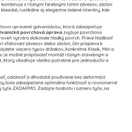
a kombinuje s rôznymi farebnými tónmi závesov, záclon
klasické, rustikálne aj elegantne ladené interiéry, kde
rchovo upravené galvanizáciou, ktorá zabezpečuje
lvanická povrchová úprava
zvyšuje povrchovú
zároveň vytvára dokonale hladký povrch. Práve hladkosť
ri sťahovaní závesov alebo záclon, čím prispieva k
dete viacero typov držiakov, konkrétne Klasik, Mini a
omu je možné prispôsobiť montáž rôznym stavebným a
t, ktorý obsahuje všetko potrebné pre jednoduchú a
osť, odolnosť a dlhodobé používanie bez deformácií.
 aby bola zabezpečená optimálna funkčnosť a rovnomerné
ky tyče ZADARMO. Zadajte hodnotu rozmeru tyče, na