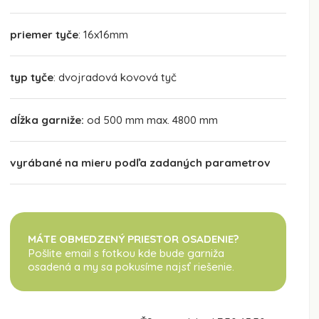
priemer tyče
: 16x16mm
typ tyče
: dvojradová kovová tyč
dĺžka garniže:
od 500 mm max. 4800 mm
vyrábané na mieru podľa zadaných parametrov
MÁTE OBMEDZENÝ PRIESTOR OSADENIE?
Pošlite email s fotkou kde bude garniža
osadená
a my sa pokusíme najsť riešenie.