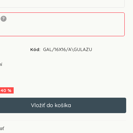
Kód:
GAL/16X16/A\GULAZU
í
40
%
ať