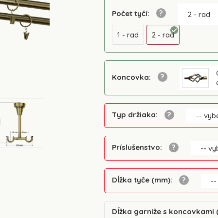
Počet tyčí
:
2 - rad
1 - rad
2 - rad
Koncovka
:
Typ držiaka
:
-- vybe
Príslušenstvo
:
-- vy
Dĺžka tyče (mm)
:
--
Dĺžka garniže s koncovkami