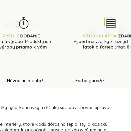
RÝCHLE
DODANIE
VZORKY LÁTOK
ZDAR
stná výroba. Produkty idú
Vyberte si vzorky z rôznych
 výroby priamo k vám
látok a farieb
(max. 8 
Návod na montáž
Farba garniže
tky tyče, koncovky a držiaky sú s povrchovou úpravou
 interiéry, ktoré kladú dôraz na teplo, štýl a klasickú
 vzhľadom, ktorý pôsobí luxusne, no zároveň jemne a