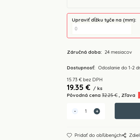
Upraviť dĺžku tyče na (mm)
:
Záručná doba:
24 mesiacov
Dostupnosť:
Odoslanie do 1-2 dn
15.73
€
bez DPH
19.35
€
ks
Pôvodná cena
32.25
€
Zľava
Pridať do obľúbených
Zdiel