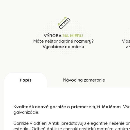
VÝROBA
NA MIERU
Máte neštandardné rozmery?
Vla
Vyrobíme na mieru
z
Popis
Návod na zameranie
Kvalitné kovové garniže o priemere tyčí 16x16mm.
Vše
galvanizácie.
Garniže v odtieni
Antik
, predstavujú elegantné riešenie pre
estetiku. Odtieň Antik je charakteristický matným zlatým