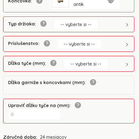
Koncovka
:
antik
Typ držiaka
:
-- vyberte si --
Príslušenstvo
:
-- vyberte si --
Dĺžka tyče (mm)
:
-- vyberte si --
Dĺžka garniže s koncovkami (mm)
:
Upraviť dĺžku tyče na (mm)
:
Záručná doba:
24 mesiacov