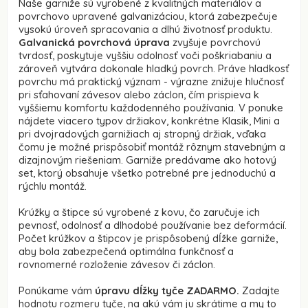
Naše garniže sú vyrobené z kvalitných materiálov a
povrchovo upravené galvanizáciou, ktorá zabezpečuje
vysokú úroveň spracovania a dlhú životnosť produktu.
Galvanická povrchová úprava
zvyšuje povrchovú
tvrdosť, poskytuje vyššiu odolnosť voči poškriabaniu a
zároveň vytvára dokonale hladký povrch. Práve hladkosť
povrchu má praktický význam - výrazne znižuje hlučnosť
pri sťahovaní závesov alebo záclon, čím prispieva k
vyššiemu komfortu každodenného používania. V ponuke
nájdete viacero typov držiakov, konkrétne Klasik, Mini a
pri dvojradových garnižiach aj stropný držiak, vďaka
čomu je možné prispôsobiť montáž rôznym stavebným a
dizajnovým riešeniam. Garniže predávame ako hotový
set, ktorý obsahuje všetko potrebné pre jednoduchú a
rýchlu montáž.
Krúžky a štipce sú vyrobené z kovu, čo zaručuje ich
pevnosť, odolnosť a dlhodobé používanie bez deformácií.
Počet krúžkov a štipcov je prispôsobený dĺžke garniže,
aby bola zabezpečená optimálna funkčnosť a
rovnomerné rozloženie závesov či záclon.
Ponúkame vám
úpravu dĺžky tyče ZADARMO.
Zadajte
hodnotu rozmeru tyče, na akú vám ju skrátime a my to