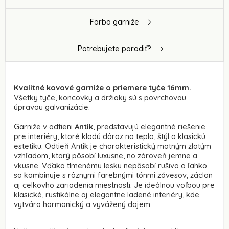
Farba garniže
Potrebujete poradiť?
Kvalitné kovové garniže o priemere tyče 16mm.
Všetky tyče, koncovky a držiaky sú s povrchovou
úpravou galvanizácie.
Garniže v odtieni
Antik
, predstavujú elegantné riešenie
pre interiéry, ktoré kladú dôraz na teplo, štýl a klasickú
estetiku. Odtieň Antik je charakteristický matným zlatým
vzhľadom, ktorý pôsobí luxusne, no zároveň jemne a
vkusne. Vďaka tlmenému lesku nepôsobí rušivo a ľahko
sa kombinuje s rôznymi farebnými tónmi závesov, záclon
aj celkovho zariadenia miestnosti. Je ideálnou voľbou pre
klasické, rustikálne aj elegantne ladené interiéry, kde
vytvára harmonický a vyvážený dojem.