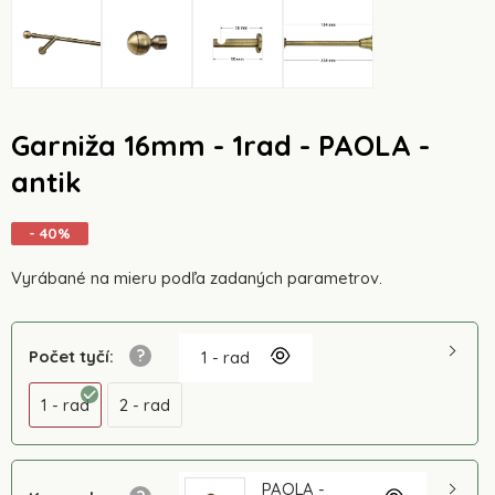
Garniža 16mm - 1rad - PAOLA -
antik
- 40%
Vyrábané na mieru podľa zadaných parametrov.
Počet tyčí
:
1 - rad
1 - rad
2 - rad
PAOLA -