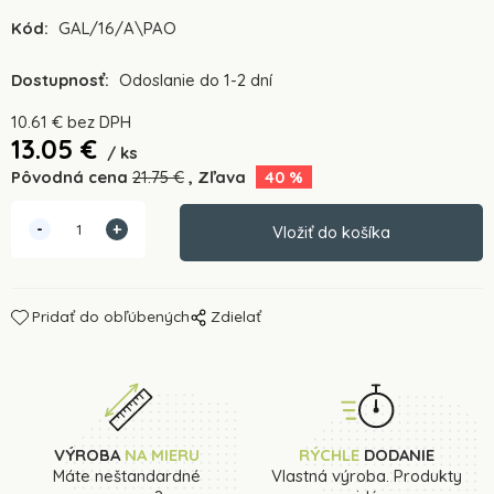
Kód:
GAL/16/A\PAO
Dostupnosť:
Odoslanie do 1-2 dní
10.61
€
bez DPH
13.05
€
ks
Pôvodná cena
21.75
€
Zľava
40
%
Pridať do obľúbených
Zdielať
VÝROBA
NA MIERU
RÝCHLE
DODANIE
Máte neštandardné
Vlastná výroba. Produkty