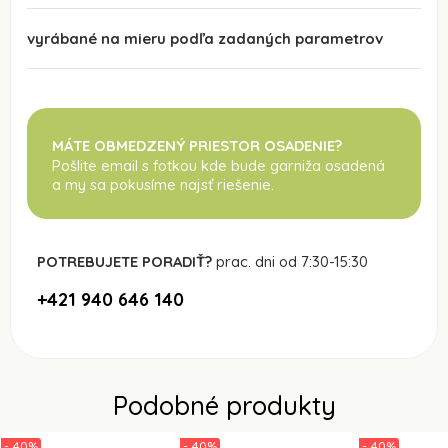
vyrábané na mieru podľa zadaných parametrov
MÁTE OBMEDZENÝ PRIESTOR OSADENIE?
Pošlite email s fotkou kde bude garniža osadená
a my sa pokusíme najsť riešenie.
POTREBUJETE PORADIŤ?
prac. dni od 7:30-15:30
+421 940 646 140
Podobné produkty
- 40%
- 40%
- 40%