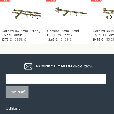
Garniža 16x16mm - 2rady -
Garniža 16mm - 1rad -
Garniža 16x1
CAPRI - antik
MODERN - antik
KALISTO - ant
17.75 €
29.58 €
12.65 €
21.08 €
19.95 €
33.2
NOVINKY E-MAILOM
akcie, zľavy
Prihlásiť
Odhlásiť