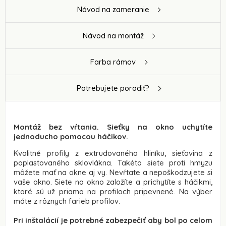
Návod na zameranie
Návod na montáž
Farba rámov
Potrebujete poradiť?
Montáž bez vŕtania. Sieťky na okno uchytíte
jednoducho pomocou háčikov.
Kvalitné profily z extrudovaného hliníku, sieťovina z
poplastovaného sklovlákna. Takéto siete proti hmyzu
môžete mať na okne aj vy. Nevŕtate a nepoškodzujete si
vaše okno. Siete na okno založíte a prichytíte s háčikmi,
ktoré sú už priamo na profiloch pripevnené. Na výber
máte z rôznych
farieb profilov.
Pri inštalácií je potrebné zabezpečiť aby bol po celom