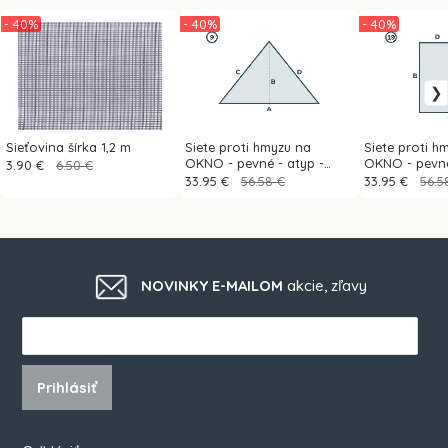
- 40%
- 40%
- 40%
Sieťovina šírka 1,2 m
Siete proti hmyzu na
Siete proti h
OKNO - pevné - atyp -
OKNO - pevné
3.90 €
6.50 €
tvar 9
tvar 19
33.95 €
56.58 €
33.95 €
56.5
NOVINKY E-MAILOM
akcie, zľavy
Prihlásiť