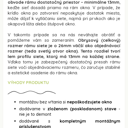
obvode rámu dostatočný priestor – minimálne 13mm
,
keďže sieť dosadá priamo na rám okna. V prípade, že
krídlo okna po zatvorení neposkytuje dostatok miesta,
môže dôjsť k vytláčaniu siete, najmä pri prvkoch ako je
okapová lišta alebo štulpové okno.
V takomto prípade sa na nás neváhajte obrátiť a
pomôžeme vám so zameraním.
Obrysový (celkový)
rozmer rámu siete je o 26mm väčší ako objednávací
rozmer (teda svetlý otvor okna). Tento rozdiel tvorí
lem profilu siete, ktorý má 13mm na každej strane.
Vďaka tomu je zabezpečený dostatočný presah rámu
siete voči objednávaciemu rozmeru, čo zaručuje stabilné
a estetické osadenie do rámu okna.
VÝHODY PRODUKTU
montážou bez vŕtania si
nepoškodzujete okno
dodávame v
zloženom (poskladanom) stave
-
nie je to demont
dodávané s
kompletným montážnym
príslušenstvom