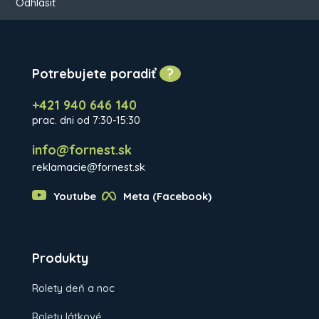
Odhlásiť
Potrebujete poradiť
?
+421 940 646 140
prac. dni od 7:30-15:30
info@fornest.sk
reklamacie@fornest.sk
Youtube
Meta (Facebook)
Produkty
Rolety deň a noc
Rolety látkové