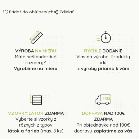
Pridať do obľúbených
Zdielať
VÝROBA
NA MIERU
RÝCHLE
DODANIE
Máte neštandardné
Vlastná výroba. Produkty
rozmery?
idú
Vyrobíme na mieru
z výroby priamo k vám
VZORKY LÁTOK
ZDARMA
DOPRAVA
NAD 100€
Vyberte si vzorky z
ZDARMA
rôznych z typov
Pri objednávke nad 100€
látok a farieb
(max. 8 ks)
dopravu
zaplatíme za vás