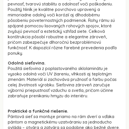
pevnosť, tvarovú stabilitu a odolnosť voči poškodeniu.
Použitý hliník je kvalitne povrchovo upravený a
mimoriadne odolný voči korózií aj dlhodobému
pôsobeniu poveternostných podmienok. Rohy rámu sú
spájané pomocou lisovaných rohových spojov, ktoré
zvyšujú pevnosť a estetický vzhľad siete. Celková
konštrukcia pôsobí robustne a elegantne zároveň,
pričom zabezpečuje dlhoročnú bezproblémovú
funkčnosť. K dispozícií
rôzne farebné prevedenia
podľa
ponuky.
Odolná sieťovina.
Použitá sieťovina z poplastovaného sklolaminátu je
vysoko odolná voči UV žiareniu, vlhkosti aj teplotným
zmenám. Materiál si zachováva pružnosť a farbu počas
celej životnosti výrobku. Sieťovina zároveň zaručuje
výbornú priepustnosť vzduchu a svetla, pričom účinne
zabraňuje prenikaniu hmyzu do interiéru.
Praktické a funkčné riešenie.
Pántová sieť sa montuje priamo na rám dverí a vďaka
pántom a magnetickému uzatváraniu sa jednoducho
ovláda – otvára a zatvára sa podobne ako bežné dvere.