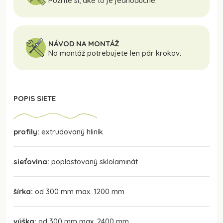
Pozrite si, aké to je jednoduché.
NÁVOD NA MONTÁŽ
Na montáž potrebujete len pár krokov.
POPIS SIETE
profily:
extrudovaný hliník
sieťovina:
poplastovaný sklolaminát
šírka:
od 300 mm max. 1200 mm
výška:
od 300 mm max. 2400 mm