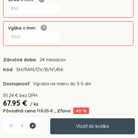
Výška v mm
:
Záručná doba:
24 mesiacov
Kód:
SH/RAM/DV/B/N\456
Dostupnosť:
Výroba na mieru do 3-5 dní
55.24
€
bez DPH
67.95
€
ks
Pôvodná cena
113.25
€
Zľava
40
%