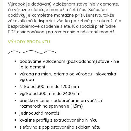
Výrobok je dodávaný v zloženom stave, nie v demonte,
čo výrazne uľahčuje montáž a šetrí čas. Súčasťou
dodávky je kompletné montážne príslušenstvo, takže
zákazník má k dispozícií všetko potrebné pre okamžité a
bezproblémové osadenie siete. K dispozícií prehľadné
PDF a
videonávody na zameranie
a
následnú montáž.
VÝHODY PRODUKTU
dodávame v zloženom (poskladanom) stave - nie
je to demont
výroba na mieru priamo od výrobcu - slovenská
výroba
šírka od 300 mm do 1200 mm
výška od 300 mm do 2400mm
priečka v cene - odporúčame pri väčších
rozmeroch na spevnenie (1,5m)
jednoduchá montáž
kvalitné profily z extrudovaného hliníku
sieťovina z poplastovaného sklolaminátu