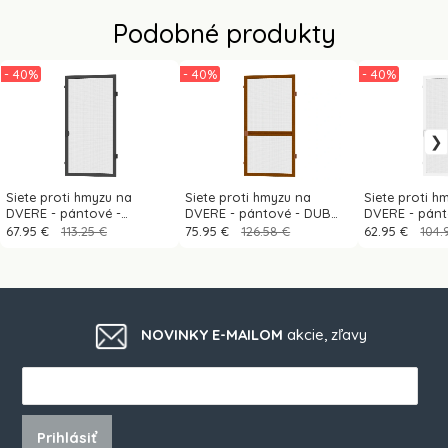
Podobné produkty
- 40%
- 40%
- 40%
Siete proti hmyzu na
Siete proti hmyzu na
Siete proti h
DVERE - pántové -
DVERE - pántové - DUB
DVERE - pánt
ANTRACIT - RAL 7016 - bez
ZLATÝ - drevoimitácia - s
RAL 9016 - s 
67.95 €
113.25 €
75.95 €
126.58 €
62.95 €
104.
priečky
priečkou
NOVINKY E-MAILOM
akcie, zľavy
Prihlásiť