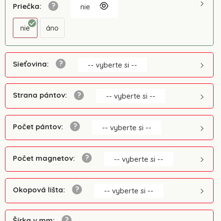
Priečka
:
nie
nie
áno
Sieťovina
:
-- vyberte si --
Strana pántov
:
-- vyberte si --
Počet pántov
:
-- vyberte si --
Počet magnetov
:
-- vyberte si --
Okopová lišta
:
-- vyberte si --
Šírka v mm
: