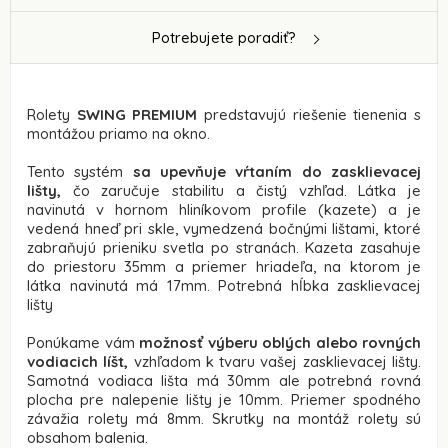
Potrebujete poradiť?
Rolety
SWING PREMIUM
predstavujú riešenie tienenia s
montážou priamo na okno.
Tento systém
sa upevňuje vŕtaním do zasklievacej
lišty,
čo zaručuje stabilitu a čistý vzhľad. Látka je
navinutá v hornom hliníkovom profile (kazete) a je
vedená hneď pri skle, vymedzená bočnými lištami, ktoré
zabraňujú prieniku svetla po stranách. Kazeta zasahuje
do priestoru 35mm a priemer hriadeľa, na ktorom je
látka navinutá má 17mm. Potrebná hĺbka zasklievacej
lišty
Ponúkame vám
možnosť výberu oblých alebo rovných
vodiacich líšt,
vzhľadom k tvaru vašej zasklievacej lišty.
Samotná vodiaca lišta má 30mm ale potrebná rovná
plocha pre nalepenie lišty je 10mm. Priemer spodného
závažia rolety má 8mm. Skrutky na montáž rolety sú
obsahom balenia.