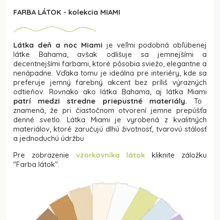
FARBA LÁTOK - kolekcia MIAMI
Látka deň a noc Miami
je veľmi podobná obľúbenej
látke Bahama, avšak odlišuje sa jemnejšími a
decentnejšími farbami, ktoré pôsobia sviežo, elegantne a
nenápadne. Vďaka tomu je ideálna pre interiéry, kde sa
preferuje jemný farebný akcent bez príliš výrazných
odtieňov. Rovnako ako látka Bahama, aj látka Miami
p
atrí medzi stredne priepustné materiály.
To
znamená, že pri čiastočnom otvorení jemne prepúšťa
denné svetlo. Látka Miami je vyrobená z kvalitných
materiálov, ktoré zaručujú dlhú životnosť, tvarovú stálosť
a jednoduchú údržbu
Pre zobrazenie
vzorkovníka látok
kliknite záložku
"Farba látok".