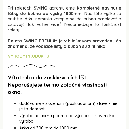
Pri roletách SWING garantujeme
kompletné navinutie
látky do bubna do výšky 1800mm.
Nad túto výšku sa
hrubšie látky nemusia kompletne do bubna narolovať a
ostávajú tak voľne visieť. Neobmedzuje to funkčnosť
rolety.
Roleta SWING PREMIUM je v hliníkovom prevedení, čo
znamená, že vodiace lišty a bubon sú z hliníka.
VÝHODY PRODUKTU
Vŕtate iba do zasklievacích líšt.
Neporušujete termoizolačné vlastnosti
okna.
dodávame v zloženom (poskladanom) stave - nie
je to demont
výroba na mieru priamo od výrobcu - slovenská
výroba
šírka od 300 mm do 1800 mm