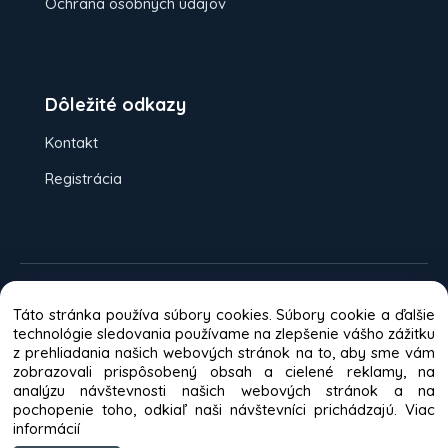
Ochrana osobných údajov
Dôležité odkazy
Kontakt
Registrácia
Možnosti platieb:
Dobierka
Platba
Táto stránka používa súbory cookies. Súbory cookie a ďalšie
kartou
Bankový prevod
technológie sledovania používame na zlepšenie vášho zážitku
z prehliadania našich webových stránok na to, aby sme vám
Odporúča väčšina zákazníkov
zobrazovali prispôsobený obsah a cielené reklamy, na
analýzu návštevnosti našich webových stránok a na
pochopenie toho, odkiaľ naši návštevníci prichádzajú.
Viac
informácií