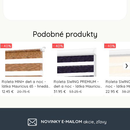
Podobné produkty
- 40%
- 40%
- 40%
Roleta MINI+ deň a noc -
Roleta SWING PREMIUM -
Roleta SWING
látka Maurícius 65 - hnedá
deň a noc - látka Maurícius
noc - látka M
(dub zlatý)
68 - tmavo fialová (čierny
béžová
12.45 €
20.75 €
31.95 €
53.25 €
22.95 €
38.2
dekor)
NOVINKY E-MAILOM
akcie, zľavy