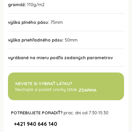
gramáž:
110g/m2
výška plného pásu:
75mm
výška priehľadného pásu:
50mm
vyrábané na mieru podľa zadaných parametrov
NEVIETE SI VYBRAŤ LÁTKU?
Nechajte si poslať vzorky látok
ZDARMA
POTREBUJETE PORADIŤ?
prac. dni od 7:30-15:30
+421 940 646 140