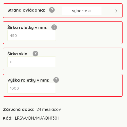
Strana ovládania
:
-- vyberte si --
Šírka roletky v mm
:
Šírka skla
:
Výška roletky v mm
:
Záručná doba:
24 mesiacov
Kód:
LRSW/DN/MIA\BH1301