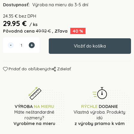
Dostupnosť:
Výroba na mieru do 3-5 dní
24.35
€
bez DPH
29.95
€
ks
Pôvodná cena
49.92
€
Zľava
40
%
Pridať do obľúbených
Zdielať
VÝROBA
NA MIERU
RÝCHLE
DODANIE
Máte neštandardné
Vlastná výroba. Produkty
rozmery?
idú
Vyrobíme na mieru
z výroby priamo k vám