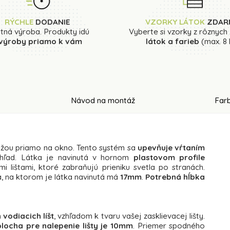
RÝCHLE
DODANIE
VZORKY LÁTOK
ZDAR
stná výroba. Produkty idú
Vyberte si vzorky z rôznych
 výroby priamo k vám
látok a farieb
(max. 8 
Návod na montáž
Farb
tážou priamo na okno. Tento systém sa
upevňuje vŕtaním
 vzhľad. Látka je navinutá v hornom
plastovom profile
lištami, ktoré zabraňujú prieniku svetla po stranách.
a, na ktorom je látka navinutá má
17mm
.
Potrebná hĺbka
vodiacich líšt
, vzhľadom k tvaru vašej zasklievacej lišty.
locha pre nalepenie lišty je 10mm
. Priemer spodného