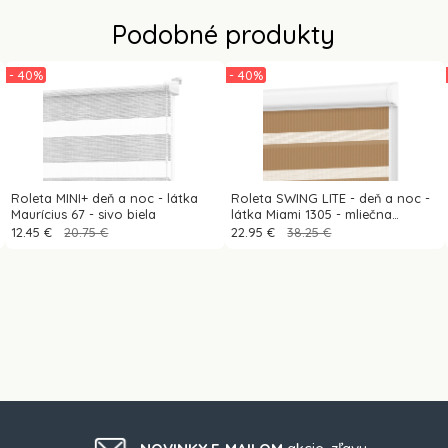
Podobné produkty
- 40%
- 40%
Roleta MINI+ deň a noc - látka
Roleta SWING LITE - deň a noc -
Maurícius 67 - sivo biela
látka Miami 1305 - mliečna
čokoláda
12.45 €
20.75 €
22.95 €
38.25 €