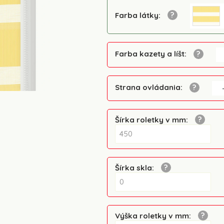
Farba látky
:
Farba kazety a líšt
:
Strana ovládania
:
Šírka roletky v mm
:
Šírka skla
:
Výška roletky v mm
: