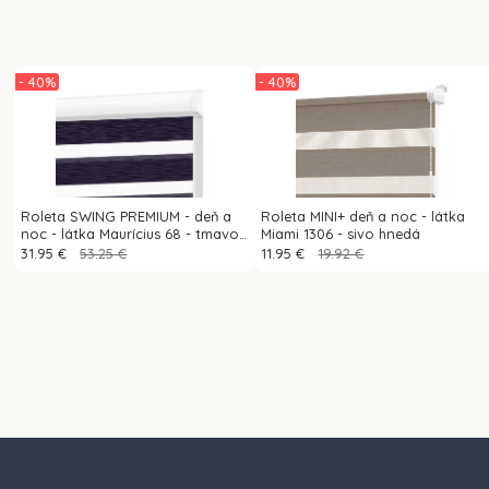
- 40%
- 40%
Roleta SWING PREMIUM - deň a
Roleta MINI+ deň a noc - látka
noc - látka Maurícius 68 - tmavo
Miami 1306 - sivo hnedá
fialová (čierny dekor)
31.95 €
53.25 €
11.95 €
19.92 €