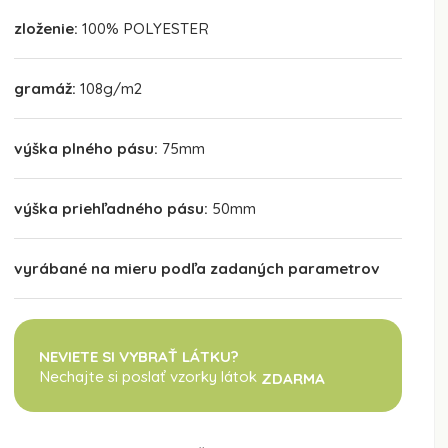
zloženie:
100% POLYESTER
gramáž:
108g/m2
výška plného pásu:
75mm
výška priehľadného pásu:
50mm
vyrábané na mieru podľa zadaných parametrov
NEVIETE SI VYBRAŤ LÁTKU?
Nechajte si poslať vzorky látok
ZDARMA