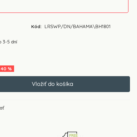
Kód:
LRSWP/DN/BAHAMA\BH1801
 3-5 dní
40
%
ať