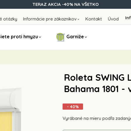
TERAZ AKCIA -40% NA VŠETKO
In
é otázky
Informácie pre zákaznikov
Kontakt
Úvod
iete proti hmyzu
Garniže
Roleta SWING LI
Bahama 1801 - 
- 40%
Vyrábané na mieru podľa zadaný