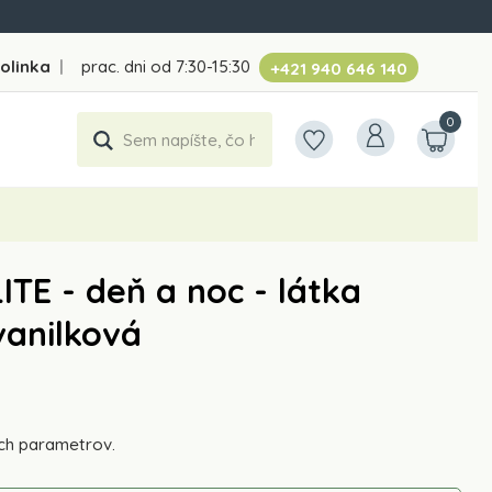
folinka
|
prac. dni od 7:30-15:30
+421 940 646 140
0
TE - deň a noc - látka
vanilková
ch parametrov.