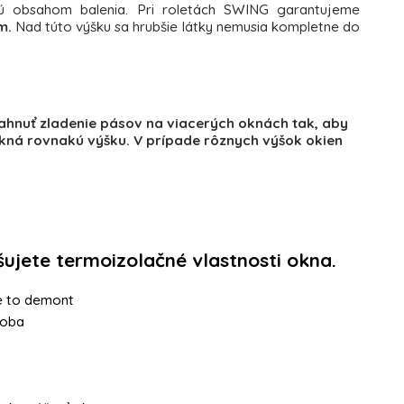
ú obsahom balenia. Pri roletách SWING garantujeme
m.
Nad túto výšku sa hrubšie látky nemusia kompletne do
siahnuť zladenie pásov na viacerých oknách tak, aby
y okná rovnakú výšku. V prípade rôznych výšok okien
ušujete termoizolačné vlastnosti okna.
e to demont
roba