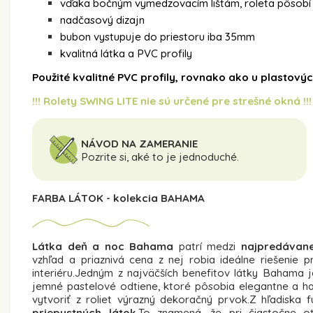
vďaka bočným vymedzovacím lištám, roleta pôsobí
nadčasový dizajn
bubon vystupuje do priestoru iba 35mm
kvalitná látka a PVC profily
Použité kvalitné PVC profily, rovnako ako u plastovýc
!!! Rolety SWING LITE nie sú určené pre strešné okná !!!
NÁVOD NA ZAMERANIE
Pozrite si, aké to je jednoduché.
FARBA LÁTOK - kolekcia BAHAMA
Látka deň a noc Bahama
patrí medzi
najpredávane
vzhľad a priaznivá cena z nej robia ideálne riešenie p
interiéru.Jedným z najväčších benefitov látky Bahama 
jemné pastelové odtiene, ktoré pôsobia elegantne a ha
vytvoriť z roliet výrazný dekoračný prvok.Z hľadiska
priepustných látok
.To znamená, že pri čiastočne 