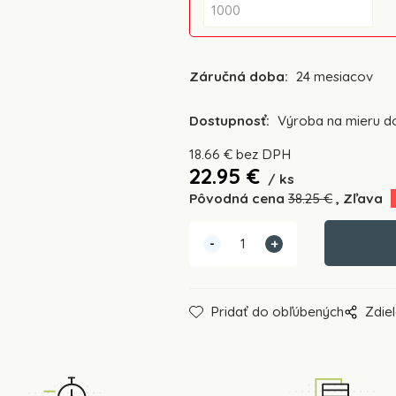
Záručná doba:
24 mesiacov
Dostupnosť:
Výroba na mieru do
18.66
€
bez DPH
22.95
€
ks
Pôvodná cena
38.25
€
Zľava
Pridať do obľúbených
Zdiel