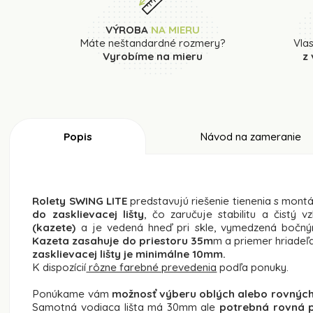
VÝROBA
NA MIERU
Máte neštandardné rozmery?
Vla
Vyrobíme na mieru
z
Popis
Návod na zameranie
Rolety SWING LITE
predstavujú riešenie tienenia s mon
do zasklievacej lišty
, čo zaručuje stabilitu a čistý
(kazete)
a je vedená hneď pri skle, vymedzená bočnými 
Kazeta zasahuje do priestoru 35m
m a priemer hriadeľ
zasklievacej lišty je minimálne 10mm.
K dispozícií
rôzne farebné prevedenia
podľa ponuky.
Ponúkame vám
možnosť výberu oblých alebo rovných 
Samotná vodiaca lišta má 30mm ale
potrebná rovná p