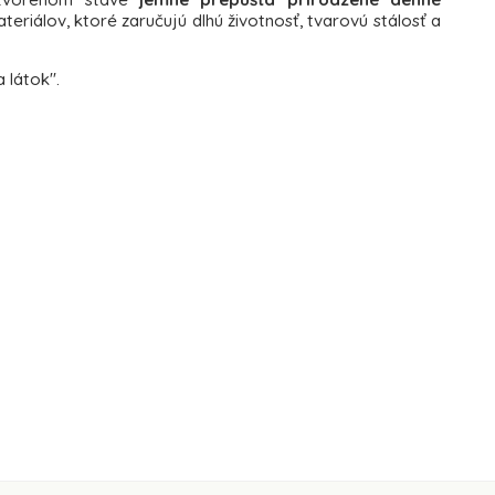
eriálov, ktoré zaručujú dlhú životnosť, tvarovú stálosť a
a látok".