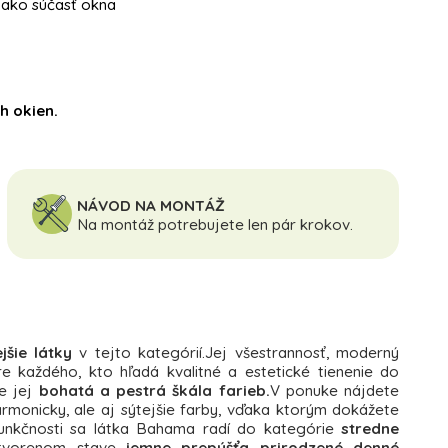
 ako súčasť okna
h okien.
NÁVOD NA MONTÁŽ
Na montáž potrebujete len pár krokov.
jšie látky
v tejto kategórií.Jej všestrannosť, moderný
re každého, kto hľadá kvalitné a estetické tienenie do
je jej
bohatá a pestrá škála farieb.
V ponuke nájdete
rmonicky, ale aj sýtejšie farby, vďaka ktorým dokážete
 funkčnosti sa látka Bahama radí do kategórie
stredne
otvorenom stave
jemne prepúšťa prirodzené denné