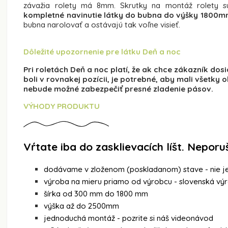
závažia rolety má 8mm. Skrutky na montáž rolety s
kompletné navinutie látky do bubna do výšky 1800m
bubna narolovať a ostávajú tak voľne visieť.
Dôležité upozornenie pre látku Deň a noc
Pri roletách Deň a noc platí, že ak chce zákazník do
boli v rovnakej pozícii, je potrebné, aby mali všetk
nebude možné zabezpečiť presné zladenie pásov.
VÝHODY PRODUKTU
Vŕtate iba do zasklievacích líšt. Nepor
dodávame v zloženom (poskladanom) stave - nie j
výroba na mieru priamo od výrobcu - slovenská vý
šírka od 300 mm do 1800 mm
výška až do 2500mm
jednoduchá montáž - pozrite si náš videonávod