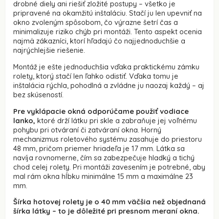
drobné diely ani riešiť zložité postupy – všetko je
pripravené na okamžitú inštaláciu. Stačí ju len upevniť na
okno zvoleným spôsobom, čo výrazne šetrí čas a
minimalizuje riziko chýb pri montáži. Tento aspekt ocenia
najmä zákazníci, ktorí hľadajú čo najjednoduchšie a
najrýchlejšie riešenie.
Montáž je ešte jednoduchšia vďaka praktickému zámku
rolety, ktorý stačí len ľahko odistiť. Vďaka tomu je
inštalácia rýchla, pohodlná a zvládne ju naozaj každý – aj
bez skúseností.
Pre vyklápacie okná odporúčame použiť vodiace
lanko,
ktoré drží látku pri skle a zabraňuje jej voľnému
pohybu pri otváraní či zatváraní okna. Horný
mechanizmus roletového systému zasahuje do priestoru
48 mm, pričom priemer hriadeľa je 17 mm. Látka sa
navíja rovnomerne, čím sa zabezpečuje hladký a tichý
chod celej rolety. Pri montáži zavesením je potrebné, aby
mal rám okna hĺbku minimálne 15 mm a maximálne 23
mm.
Šírka hotovej rolety je o 40 mm väčšia než objednaná
šírka látky – to je dôležité pri presnom meraní okna.