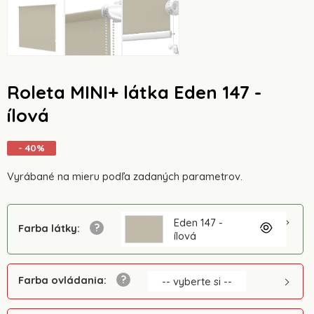
Roleta MINI+ látka Eden 147 -
ílová
- 40%
Vyrábané na mieru podľa zadaných parametrov.
Eden 147 -
Farba látky
:
ílová
Farba ovládania
:
-- vyberte si --