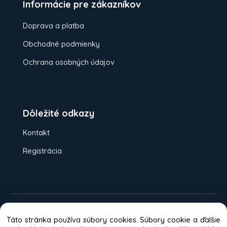
Informácie pre zákazníkov
Doprava a platba
Obchodné podmienky
Ochrana osobných údajov
Dôležité odkazy
Kontakt
Registrácia
Možnosti platieb:
Dobierka
Platba
Táto stránka používa súbory cookies. Súbory cookie a ďalšie
kartou
Bankový prevod