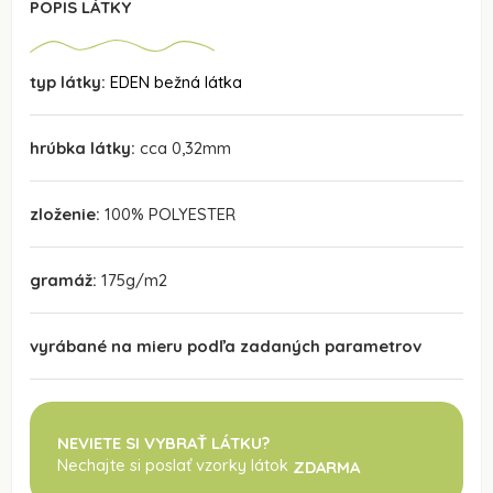
POPIS LÁTKY
typ látky:
EDEN bežná látka
hrúbka látky:
cca 0,32mm
zloženie:
100% POLYESTER
gramáž:
175g/m2
vyrábané na mieru podľa zadaných parametrov
NEVIETE SI VYBRAŤ LÁTKU?
Nechajte si poslať vzorky látok
ZDARMA