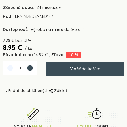
Záručná doba:
24 mesiacov
Kód:
LRMINI/EDEN\ED147
Dostupnosť:
Výroba na mieru do 3-5 dní
7.28
€
bez DPH
8.95
€
ks
Pôvodná cena
14.92
€
Zľava
40
%
Pridať do obľúbených
Zdielať
VÝROBA
NA MIERU
RÝCHLE
DODANIE