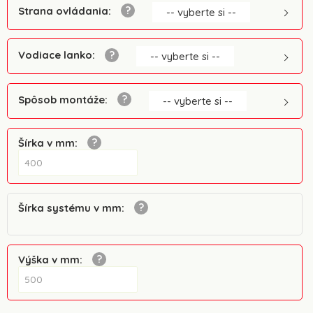
Strana ovládania
:
-- vyberte si --
Vodiace lanko
:
-- vyberte si --
Spôsob montáže
:
-- vyberte si --
Šírka v mm
:
Šírka systému v mm
:
Výška v mm
: