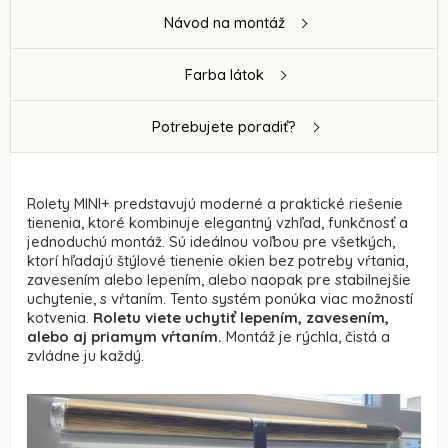
Návod na montáž
Farba látok
Potrebujete poradiť?
Rolety MINI+ predstavujú moderné a praktické riešenie
tienenia, ktoré kombinuje elegantný vzhľad, funkčnosť a
jednoduchú montáž. Sú ideálnou voľbou pre všetkých,
ktorí hľadajú štýlové tienenie okien bez potreby vŕtania,
zavesením alebo lepením, alebo naopak pre stabilnejšie
uchytenie, s vŕtaním. Tento systém ponúka viac možností
kotvenia.
Roletu viete uchytiť lepením, zavesením,
alebo aj priamym vŕtaním.
Montáž je rýchla, čistá a
zvládne ju každý.