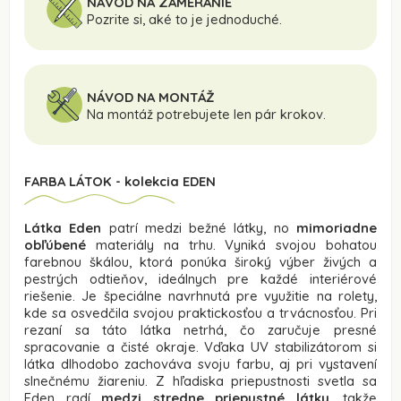
NÁVOD NA ZAMERANIE
Pozrite si, aké to je jednoduché.
NÁVOD NA MONTÁŽ
Na montáž potrebujete len pár krokov.
FARBA LÁTOK - kolekcia EDEN
Látka Eden
patrí medzi bežné látky, no
mimoriadne
obľúbené
materiály na trhu. Vyniká svojou bohatou
farebnou škálou, ktorá ponúka široký výber živých a
pestrých odtieňov, ideálnych pre každé interiérové
riešenie. Je špeciálne navrhnutá pre využitie na rolety,
kde sa osvedčila svojou praktickosťou a trvácnosťou. Pri
rezaní sa táto látka netrhá, čo zaručuje presné
spracovanie a čisté okraje. Vďaka UV stabilizátorom si
látka dlhodobo zachováva svoju farbu, aj pri vystavení
slnečnému žiareniu. Z hľadiska priepustnosti svetla sa
Eden radí
medzi stredne priepustné látky
, takže