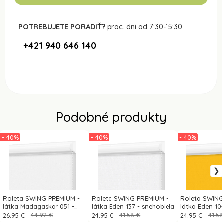
POTREBUJETE PORADIŤ?
prac. dni od 7:30-15:30
+421 940 646 140
Podobné produkty
- 40%
- 40%
- 40%
Roleta SWING PREMIUM -
Roleta SWING PREMIUM -
Roleta SWIN
látka Madagaskar 051 -
látka Eden 137 - snehobiela
látka Eden 104
biela - (zatemňujúca)
26.95 €
44.92 €
24.95 €
41.58 €
24.95 €
41.5