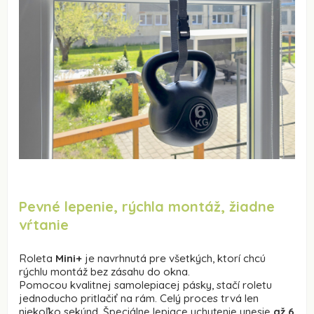
Pevné lepenie, rýchla montáž, žiadne
vŕtanie
Roleta
Mini+
je navrhnutá pre všetkých, ktorí chcú
rýchlu montáž bez zásahu do okna.
Pomocou kvalitnej samolepiacej pásky, stačí roletu
jednoducho pritlačiť na rám. Celý proces trvá len
niekoľko sekúnd.
Špeciálne lepiace uchytenie unesie
až 6