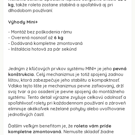
kg
, takže roleta zostane stabilná a spoľahlivá aj pri
dlhodobom používaní.
Výhody Mini+
- Montáž bez poškodenia rámu
- Overená nosnosť až
6 kg
- Dodávaná kompletne zmontovaná
- Inštalácia hotová za pár sekúnd
Jedným z kľúčových prvkov systému MINI+ je jeho
pevná
konštrukcia.
Celý mechanizmus je totiž spojený zadnou
lištou, ktorá zabezpečuje jeho stabilitu a kompaktnosť.
Vďaka tejto lište je mechanizmus pevne zafixovaný, drží
svoj tvar a po osadení je pevne spojený do montážneho
systému. Tento detail výrazne zvyšuje celkovú odolnosť a
spoľahlivosť rolety pri každodennom používaní a zároveň
eliminuje akékoľvek neželané pohyby alebo uvoľňovanie
jednotlivých častí.
Ďalším veľkým benefitom je, že
roleta vám príde
kompletne zmontovaná.
Nemusíte skladať žiadne