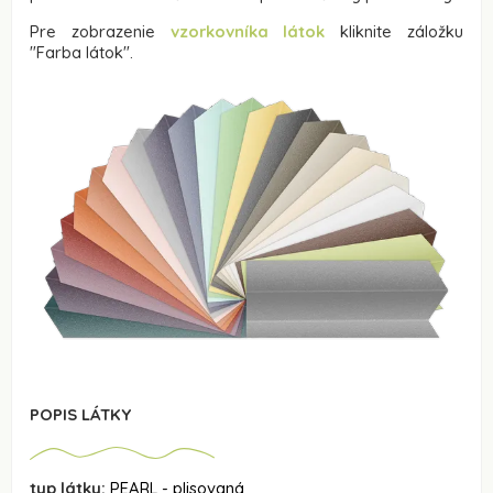
Pre zobrazenie
vzorkovníka látok
kliknite záložku
"Farba látok".
POPIS LÁTKY
typ látky:
PEARL - plisovaná