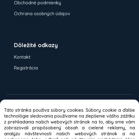
Obchodné podmienky
Ochrana osobných údajov
Dôležité odkazy
Kontakt
Registrácia
Možnosti platieb:
Dobierka
Platba
Táto stránka používa súbory cookies. Súbory cookie a ďalšie
kartou
Bankový prevod
technológie sledovania používame na zlepšenie vášho zážitku
z prehliadania našich webových stránok na to, aby sme vám
Odporúča väčšina zákazníkov
zobrazovali prispôsobený obsah a cielené reklamy, na
analýzu návštevnosti našich webových stránok a na