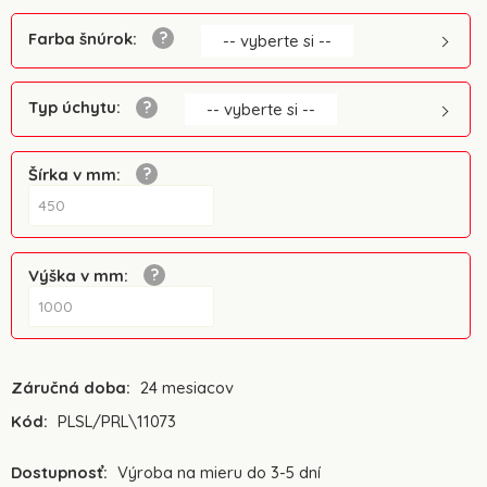
Farba šnúrok
:
-- vyberte si --
Typ úchytu
:
-- vyberte si --
Šírka v mm
:
Výška v mm
:
Záručná doba:
24 mesiacov
Kód:
PLSL/PRL\11073
Dostupnosť:
Výroba na mieru do 3-5 dní