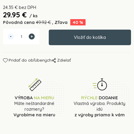
24.35
€
bez DPH
29.95
€
ks
Pôvodná cena
49.92
€
Zľava
40
%
Pridať do obľúbených
Zdielať
VÝROBA
NA MIERU
RÝCHLE
DODANIE
Máte neštandardné
Vlastná výroba. Produkty
rozmery?
idú
Vyrobíme na mieru
z výroby priamo k vám