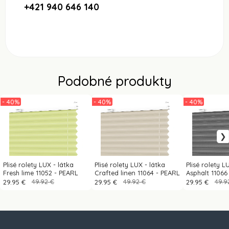
+421 940 646 140
Podobné produkty
- 40%
- 40%
- 40%
Plisé rolety LUX - látka
Plisé rolety LUX - látka
Plisé rolety L
Fresh lime 11052 - PEARL
Crafted linen 11064 - PEARL
Asphalt 11066
29.95 €
49.92 €
29.95 €
49.92 €
29.95 €
49.9