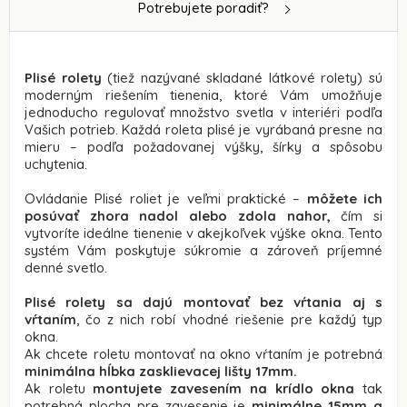
Potrebujete poradiť?
Plisé rolety
(tiež nazývané skladané látkové rolety) sú
moderným riešením tienenia, ktoré Vám umožňuje
jednoducho regulovať množstvo svetla v interiéri podľa
Vašich potrieb. Každá roleta plisé je vyrábaná presne na
mieru – podľa požadovanej výšky, šírky a spôsobu
uchytenia.
Ovládanie Plisé roliet je veľmi praktické –
môžete ich
posúvať zhora nadol alebo zdola nahor,
čím si
vytvoríte ideálne tienenie v akejkoľvek výške okna. Tento
systém Vám poskytuje súkromie a zároveň príjemné
denné svetlo.
Plisé rolety sa dajú montovať bez vŕtania aj s
vŕtaním
, čo z nich robí vhodné riešenie pre každý typ
okna.
Ak chcete roletu montovať na okno vŕtaním je potrebná
minimálna hĺbka zasklievacej lišty 17mm.
Ak roletu
montujete zavesením na krídlo okna
tak
potrebná plocha pre zavesenie je
minimálne 15mm a