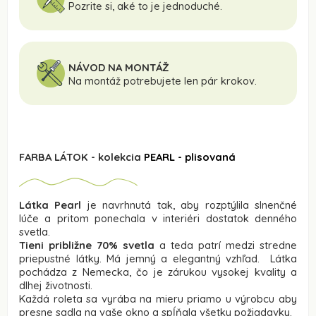
Pozrite si, aké to je jednoduché.
NÁVOD NA MONTÁŽ
Na montáž potrebujete len pár krokov.
FARBA LÁTOK - kolekcia
PEARL - plisovaná
Látka Pearl
je navrhnutá tak, aby rozptýlila slnenčné
lúče a pritom ponechala v interiéri dostatok denného
svetla.
Tieni približne 70% svetla
a teda patrí medzi stredne
priepustné látky. Má jemný a elegantný vzhľad. Látka
pochádza z Nemecka, čo je zárukou vysokej kvality a
dlhej životnosti.
Každá roleta sa vyrába na mieru priamo u výrobcu aby
presne sadla na vaše okno a spĺňala všetky požiadavky.