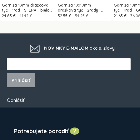
Garniža 19mm drážková
Garniža 19x19mm
Garniža 19m
tyč - 1rad - SFERA - bielo
drážková tyč - 2rady -
tyč - 1rad -
čierna
TECHNO - bielo čierna
- bielo čierna
24.85 €
41.42 €
32.55 €
54.25 €
21.65 €
36.0
NOVINKY E-MAILOM
akcie, zľavy
Prihlásiť
Odhlásiť
Potrebujete poradiť
?