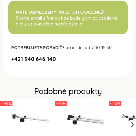
MÁTE OBMEDZENÝ PRIESTOR OSADENIE?
Pošlite email s fotkou kde bude garniža osadená
a my sa pokusíme najsť riešenie.
POTREBUJETE PORADIŤ?
prac. dni od 7:30-15:30
+421 940 646 140
Podobné produkty
- 40%
- 40%
- 40%