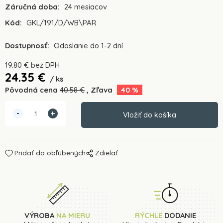
Záručná doba:
24 mesiacov
Kód:
GKL/191/D/WB\PAR
Dostupnosť:
Odoslanie do 1-2 dní
19.80
€
bez DPH
24.35
€
ks
Pôvodná cena
40.58
€
Zľava
40
%
Pridať do obľúbených
Zdielať
VÝROBA
NA MIERU
RÝCHLE
DODANIE