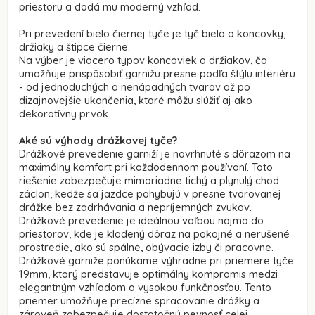
priestoru a dodá mu moderný vzhľad.
Pri prevedení bielo čiernej tyče je tyč biela a koncovky,
držiaky a štipce čierne.
Na výber je viacero typov koncoviek a držiakov, čo
umožňuje prispôsobiť garnižu presne podľa štýlu interiéru
- od jednoduchých a nenápadných tvarov až po
dizajnovejšie ukončenia, ktoré môžu slúžiť aj ako
dekoratívny prvok.
Aké sú výhody drážkovej tyče?
Drážkové prevedenie garniží je navrhnuté s dôrazom na
maximálny komfort pri každodennom používaní. Toto
riešenie zabezpečuje mimoriadne tichý a plynulý chod
záclon, kedže sa jazdce pohybujú v presne tvarovanej
drážke bez zadrhávania a nepríjemných zvukov.
Drážkové prevedenie je ideálnou voľbou najmä do
priestorov, kde je kladený dôraz na pokojné a nerušené
prostredie, ako sú spálne, obývacie izby či pracovne.
Drážkové garniže ponúkame výhradne pri priemere tyče
19mm, ktorý predstavuje optimálny kompromis medzi
elegantným vzhľadom a vysokou funkčnosťou. Tento
priemer umožňuje precízne spracovanie drážky a
zároveň zabezpečuje dostatočnú pevnosť celej