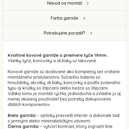
Návod na montáž
Farba garniže
Potrebujete poradiť?
Kvalitné kovové garniže o priemere tyče 19mm.
Všetky tyče, koncovky a držiaky sú lakované.
Kovové garniže sú dodávané ako kompletný set vrátane
montážneho príslušenstva. Súčasťou balenia sú
hmoždinky, skrutky, držiaky, koncovky a podľa zvoleného
typu aj krúžky so štipcami alebo bežce so štipcami.
Vďaka tomu je montáž rýchla, jednoduchá a zvládne ju aj
menej skúsený používateľ bez potreby dokupovania
ďalších komponentov.
Biela
garniža
– opticky presvetlí interiér a dokonale ladí
s jemnými alebo minimalistickými závesmi.
Čierna garniža
– vytvorí kontrast, ktorý zvýrazní línie