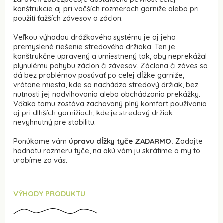
konštrukcie aj pri väčších rozmeroch garniže alebo pri
použití ťažších závesov a záclon.
Veľkou výhodou drážkového systému je aj jeho
premyslené riešenie stredového držiaka. Ten je
konštrukčne upravený a umiestnený tak, aby neprekážal
plynulému pohybu záclon či závesov. Záclona či záves sa
dá bez problémov posúvať po celej dĺžke garniže,
vrátane miesta, kde sa nachádza stredový držiak, bez
nutnosti jej nadvihovania alebo obchádzania prekážky.
Vďaka tomu zostáva zachovaný plný komfort používania
aj pri dlhších garnižiach, kde je stredový držiak
nevyhnutný pre stabilitu.
Ponúkame vám
úpravu dĺžky tyče ZADARMO.
Zadajte
hodnotu rozmeru tyče, na akú vám ju skrátime a my to
urobíme za vás.
VÝHODY PRODUKTU