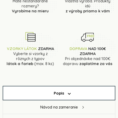
Máte neštandardné
Vlastná výroba. Produkty
rozmery?
idú
Vyrobíme na mieru
z výroby priamo k vám
VZORKY LÁTOK
ZDARMA
DOPRAVA
NAD 100€
Vyberte si vzorky z
ZDARMA
rôznych z typov
Pri objednávke nad 100€
látok a farieb
(max. 8 ks)
dopravu
zaplatíme za vás
Popis
Návod na zameranie