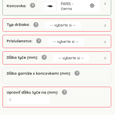
PARIS -
Koncovka
:
čierna
Typ držiaka
:
-- vyberte si --
Príslušenstvo
:
-- vyberte si --
Dĺžka tyče (mm)
:
-- vyberte si --
Dĺžka garniže s koncovkami (mm)
:
Upraviť dĺžku tyče na (mm)
: