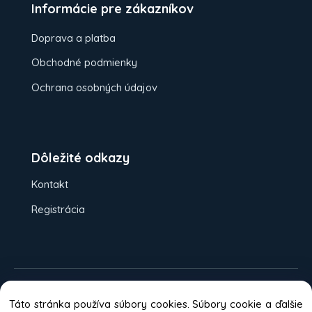
Informácie pre zákazníkov
Doprava a platba
Obchodné podmienky
Ochrana osobných údajov
Dôležité odkazy
Kontakt
Registrácia
Možnosti platieb:
Dobierka
Platba
Táto stránka používa súbory cookies. Súbory cookie a ďalšie
kartou
Bankový prevod