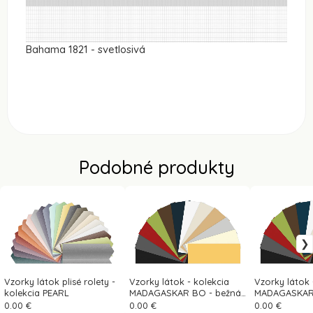
Bahama 1821 - svetlosivá
Podobné produkty
Vzorky látok plisé rolety -
Vzorky látok - kolekcia
Vzorky látok 
kolekcia PEARL
MADAGASKAR BO - bežná
MADAGASKAR
látka (zatemňujúca)
bežná látka
0.00 €
0.00 €
0.00 €